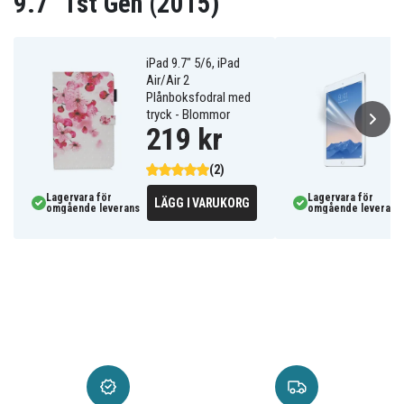
9.7" 1st Gen (2015)
iPad 9.7" 5/6, iPad
Air/Air 2
Plånboksfodral med
tryck - Blommor
219 kr
(2)
Lagervara för
Lagervara för
LÄGG I VARUKORG
omgående leverans
omgående leverans