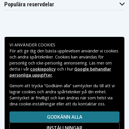
Populära reservdelar
Betalningsalternativ
VI ANVÄNDER COOKIES
För att ge dig den bästa upplevelsen använder vi cookies
Leveransalternativ
och andra spårtekniker. Cookies kan användas för
personlig och icke-personlig annonsering. Läs mer om
detta i vår
cookiepolicy
och i hur
Google behandlar
personliga uppgifter
.
Genom att trycka ”Godkänn alla” samtycker du till att vi
lagrar cookies och andra spårtekniker på din enhet.
Samtycket är frivilligt och kan ändras när som helst via
dina cookie-inställningar eller att du kontaktar oss.
Copyright © 2026, Spares Nordic AB
VARUMÄRKEN SOM NÄMNS PÅ SIDAN TILLHÖR RESPEKTIVE
GODKÄNN ALLA
VARUMÄRKES ÄGARE.
INSTÄLLNINGAR