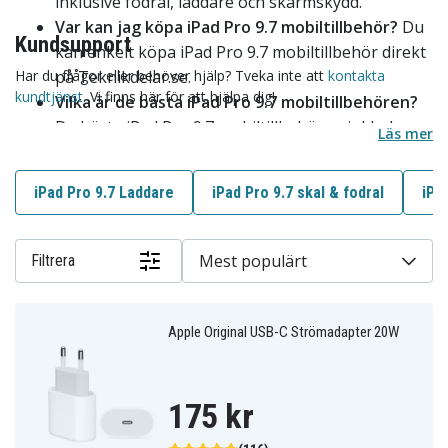
inklusive fodral, laddare och skärmskydd.
Var kan jag köpa iPad Pro 9.7 mobiltillbehör?
Du
Kundsupport
kan enkelt köpa iPad Pro 9.7 mobiltillbehör direkt
Har du frågor eller behöver hjälp? Tveka inte att
på Teknikdelar.se.
kontakta
kundtjänst
. Vi finns här för att hjälpa dig!
Vilka är de bästa iPad Pro 9.7 mobiltillbehören?
De bästa iPad Pro 9.7 mobiltillbehören inkluderar
Läs mer
högkvalitativa fodral, effektiva laddare och
hållbara skärmskydd.
iPad Pro 9.7 Laddare
iPad Pro 9.7 skal & fodral
iPa
Erbjuder ni snabb leverans?
Ja, vi erbjuder snabb
leverans i Sverige. Beställ idag och få dina
produkter snabbt.
Mest populärt
Filtrera
Apple Original USB-C Strömadapter 20W
175 kr