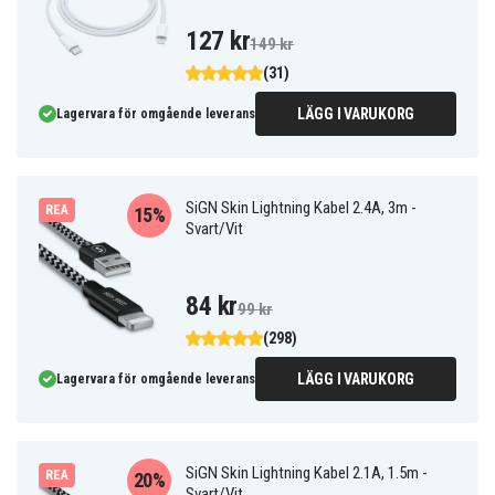
127 kr
149 kr
(31)
LÄGG I VARUKORG
Lagervara för omgående leverans
SiGN Skin Lightning Kabel 2.4A, 3m -
REA
15%
Svart/Vit
84 kr
99 kr
(298)
LÄGG I VARUKORG
Lagervara för omgående leverans
SiGN Skin Lightning Kabel 2.1A, 1.5m -
REA
20%
Svart/Vit