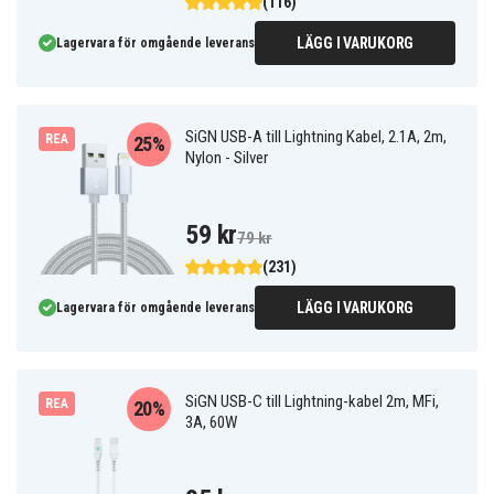
(116)
LÄGG I VARUKORG
Lagervara för omgående leverans
SiGN USB-A till Lightning Kabel, 2.1A, 2m,
REA
25%
Nylon - Silver
59 kr
79 kr
(231)
LÄGG I VARUKORG
Lagervara för omgående leverans
SiGN USB-C till Lightning-kabel 2m, MFi,
REA
20%
3A, 60W