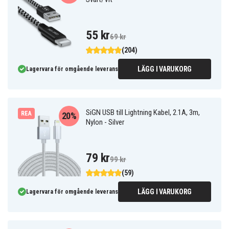
55 kr
69 kr
(204)
LÄGG I VARUKORG
Lagervara för omgående leverans
SiGN USB till Lightning Kabel, 2.1A, 3m,
REA
20%
Nylon - Silver
79 kr
99 kr
(59)
LÄGG I VARUKORG
Lagervara för omgående leverans