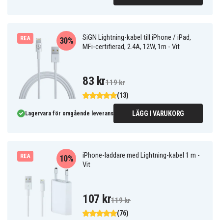
SiGN Lightning-kabel till iPhone / iPad,
REA
30%
MFi-certifierad, 2.4A, 12W, 1m - Vit
83 kr
119 kr
(13)
LÄGG I VARUKORG
Lagervara för omgående leverans
iPhone-laddare med Lightning-kabel 1 m -
REA
10%
Vit
107 kr
119 kr
(76)