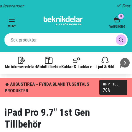
Fast frakt: 29 kr
Item
0
3
of
MENY
VARUKORG
3
Mobilreservdelar
Mobiltillbehör
Kablar & Laddare
Ljud & Bild
Power
🔥 AUGUSTIREA – FYNDA BLAND TUSENTALS
UPP TILL
70%
PRODUKTER
iPad Pro 9.7" 1st Gen
Tillbehör