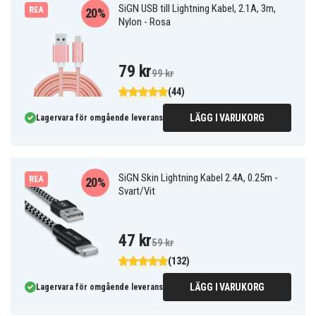
SiGN USB till Lightning Kabel, 2.1A, 3m,
REA
20%
Nylon - Rosa
79 kr
99 kr
(44)
LÄGG I VARUKORG
Lagervara för omgående leverans
SiGN Skin Lightning Kabel 2.4A, 0.25m -
REA
20%
Svart/Vit
47 kr
59 kr
(132)
LÄGG I VARUKORG
Lagervara för omgående leverans