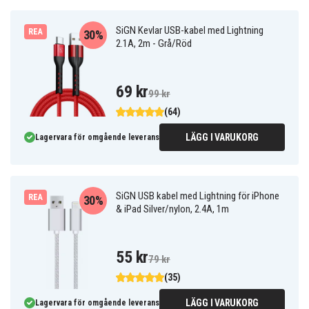
SiGN Kevlar USB-kabel med Lightning
REA
30%
2.1A, 2m - Grå/Röd
69 kr
99 kr
(64)
LÄGG I VARUKORG
Lagervara för omgående leverans
SiGN USB kabel med Lightning för iPhone
REA
30%
& iPad Silver/nylon, 2.4A, 1m
55 kr
79 kr
(35)
LÄGG I VARUKORG
Lagervara för omgående leverans