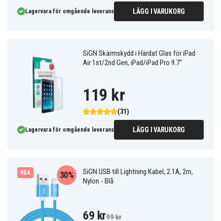
LÄGG I VARUKORG
Lagervara för omgående leverans
SiGN Skärmskydd i Härdat Glas för iPad
Air 1st/2nd Gen, iPad/iPad Pro 9.7"
119 kr
(31)
LÄGG I VARUKORG
Lagervara för omgående leverans
SiGN USB till Lightning Kabel, 2.1A, 2m,
REA
30%
Nylon - Blå
69 kr
99 kr