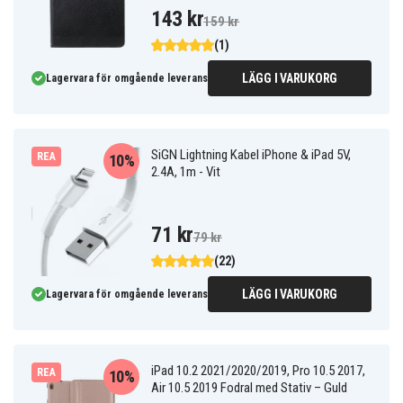
143 kr
159 kr
(1)
LÄGG I VARUKORG
Lagervara för omgående leverans
SiGN Lightning Kabel iPhone & iPad 5V,
REA
10%
2.4A, 1m - Vit
71 kr
79 kr
(22)
LÄGG I VARUKORG
Lagervara för omgående leverans
iPad 10.2 2021/2020/2019, Pro 10.5 2017,
REA
10%
Air 10.5 2019 Fodral med Stativ – Guld