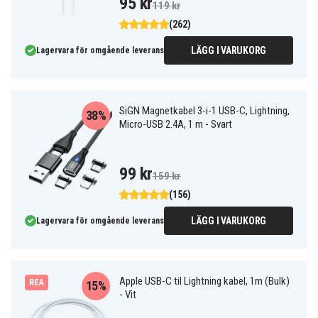
95 kr
119 kr
(262)
LÄGG I VARUKORG
Lagervara för omgående leverans
SiGN Magnetkabel 3-i-1 USB-C, Lightning,
38%
Micro-USB 2.4A, 1 m - Svart
99 kr
159 kr
(156)
LÄGG I VARUKORG
Lagervara för omgående leverans
Apple USB-C til Lightning kabel, 1m (Bulk)
REA
15%
- Vit