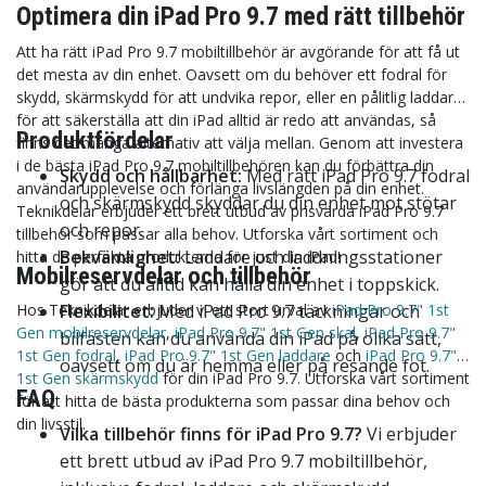
Optimera din iPad Pro 9.7 med rätt tillbehör
Att ha rätt iPad Pro 9.7 mobiltillbehör är avgörande för att få ut
det mesta av din enhet. Oavsett om du behöver ett fodral för
skydd, skärmskydd för att undvika repor, eller en pålitlig laddare
för att säkerställa att din iPad alltid är redo att användas, så
Produktfördelar
finns det många alternativ att välja mellan. Genom att investera
i de bästa iPad Pro 9.7 mobiltillbehören kan du förbättra din
Skydd och hållbarhet:
Med rätt iPad Pro 9.7 fodral
användarupplevelse och förlänga livslängden på din enhet.
och skärmskydd skyddar du din enhet mot stötar
Teknikdelar erbjuder ett brett utbud av prisvärda iPad Pro 9.7
och repor.
tillbehör som passar alla behov. Utforska vårt sortiment och
Bekvämlighet:
Laddare och laddningsstationer
hitta de perfekta produkterna för just din iPad!
Mobilreservdelar och tillbehör
gör att du alltid kan hålla din enhet i toppskick.
Hos Teknikdelar erbjuder vi ett stort urval av
Flexibilitet:
Med iPad Pro 9.7 täckningar och
iPad Pro 9.7" 1st
Gen mobilreservdelar
,
iPad Pro 9.7" 1st Gen skal
,
iPad Pro 9.7"
bilfästen kan du använda din iPad på olika sätt,
1st Gen fodral
,
iPad Pro 9.7" 1st Gen laddare
och
iPad Pro 9.7"
oavsett om du är hemma eller på resande fot.
1st Gen skärmskydd
för din iPad Pro 9.7. Utforska vårt sortiment
FAQ
för att hitta de bästa produkterna som passar dina behov och
din livsstil.
Vilka tillbehör finns för iPad Pro 9.7?
Vi erbjuder
ett brett utbud av iPad Pro 9.7 mobiltillbehör,