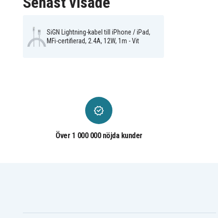
Senast visade
Laddk
Produkttyp
SiGN
Märke
SiGN Lightning-kabel till iPhone / iPad,
MFi-certifierad, 2.4A, 12W, 1m - Vit
1 m
Kabellängd
2.4 A
Ampere
12 W
Effekt
Lightn
Kontakt till enhet
USB-A
Kontakt till strömkälla
Över 1 000 000 nöjda kunder