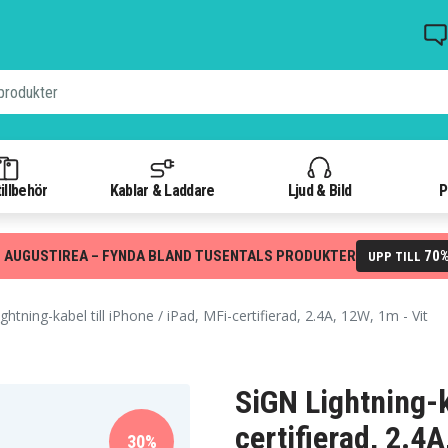
illbehör
Kablar & Laddare
Ljud & Bild
P
 AUGUSTIREA – FYNDA BLAND TUSENTALS PRODUKTER
70
UPP TILL
htning-kabel till iPhone / iPad, MFi-certifierad, 2.4A, 12W, 1m - Vit
SiGN Lightning-k
certifierad, 2.4A
30%