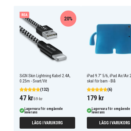
REA
20%
SiGN Skin Lightning Kabel 2.4A,
iPad 9.7" 5/6, iPad Air/Air
0.25m - Svart/Vit
skal för barn - Blå
(132)
(6)
47 kr
179 kr
59 kr
Egenskaper:
Lagervara för omgående
Lagervara för omgående
leverans
leverans
USB-A till Lightning
LÄGG I VARUKORG
LÄGG I VARUKORG
För laddning eller synkronisering av data