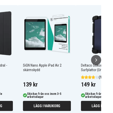
dral -
SiGN Nano Apple iPad Air 2
Deltaco Silikonskal för
skärmskydd
Surfplattor (Universal) 
(1)
139 kr
149 kr
de
Skickas från oss inom 3-5
Skickas från oss ino
arbetsdagar
arbetsdagar
RG
LÄGG I VARUKORG
LÄGG I VARUK