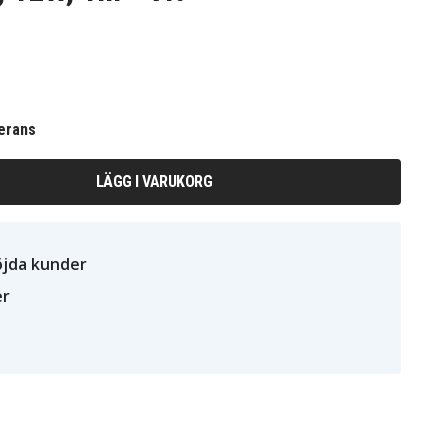
erans
LÄGG I VARUKORG
öjda kunder
er