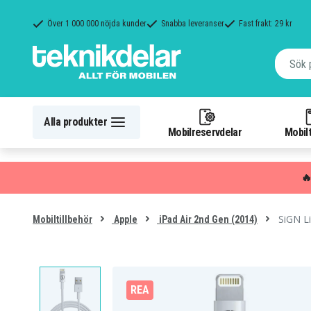
Över 1 000 000 nöjda kunder
Snabba leveranser
Fast frakt: 29 kr
Alla produkter
Mobilreservdelar
Mobilt

SiGN Lig
Mobiltillbehör
Apple
iPad Air 2nd Gen (2014)
REA