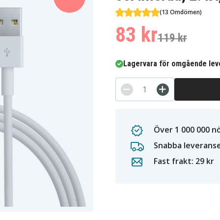
(13 Omdömen)
83 kr
119 kr
Lagervara för omgående lev
Över 1 000 000 n
Snabba leverans
Fast frakt: 29 kr