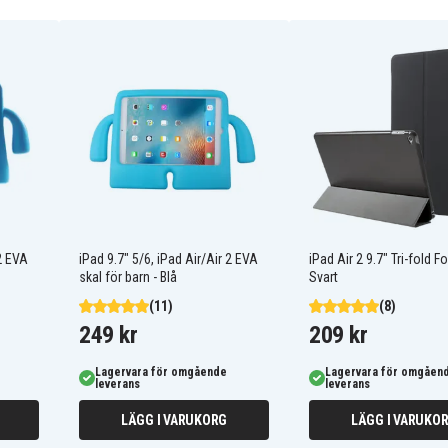
 2 EVA
iPad 9.7" 5/6, iPad Air/Air 2 EVA
iPad Air 2 9.7" Tri-fold Fo
skal för barn - Blå
Svart
(11)
(8)
249 kr
209 kr
Lagervara för omgående
Lagervara för omgåen
leverans
leverans
LÄGG I VARUKORG
LÄGG I VARUKO