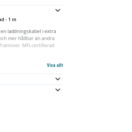
ad - 1 m
 en laddningskabel i extra
 och mer hållbar än andra
 framöver. MFi-certifierad
Visa allt
t betyder detta att
p som talar om för din
d detta behöver den
ster hos Apple – allt för
an att den blir överhettad