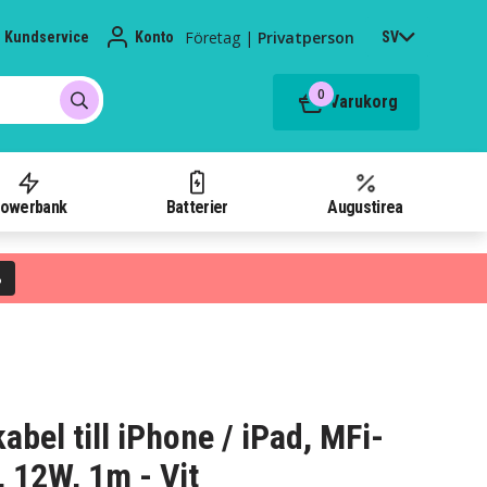
Företag
|
Privatperson
Kundservice
Konto
SV
0
Varukorg
owerbank
Batterier
Augustirea
%
abel till iPhone / iPad, MFi-
, 12W, 1m - Vit