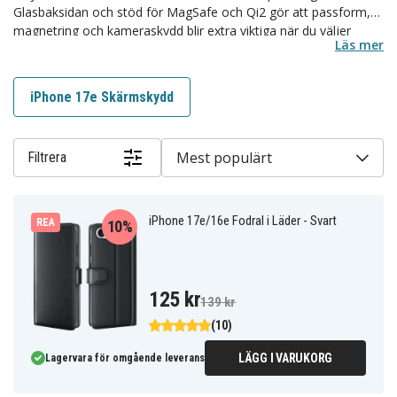
Glasbaksidan och stöd för MagSafe och Qi2 gör att passform,
magnetring och kameraskydd blir extra viktiga när du väljer
Läs mer
skydd.
I vårt sortiment kan du välja mellan silikonskal, ultratunna skal,
iPhone 17e Skärmskydd
MagSafe-skal, kortskal, glittermodeller och plånboksfodral i flera
utföranden. Välj rätt skal eller fodral efter om du vill ha låg vikt,
kortförvaring, magnetisk kompatibilitet eller mer stötdämpning
Mest populärt
Filtrera
längre ner på sidan.
iPhone 17e/16e Fodral i Läder - Svart
REA
10%
125 kr
139 kr
(10)
LÄGG I VARUKORG
Lagervara för omgående leverans