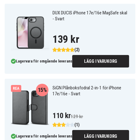
DUX DUCIS iPhone 17e/16e MagSafe skal
- Svart
139 kr
(2)
LÄGG I VARUKORG
Lagervara för omgående leverans
SiGN Plånboksfodral 2-in-1 för iPhone
REA
15%
17e/16e - Svart
110 kr
129 kr
(1)
LÄGG I VARUKORG
Lagervara för omgående leverans