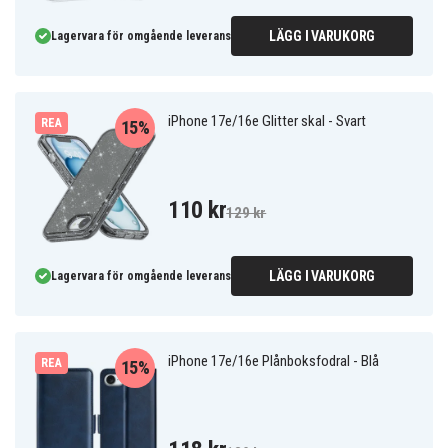
LÄGG I VARUKORG
Lagervara för omgående leverans
iPhone 17e/16e Glitter skal - Svart
REA
15%
110 kr
129 kr
LÄGG I VARUKORG
Lagervara för omgående leverans
iPhone 17e/16e Plånboksfodral - Blå
REA
15%