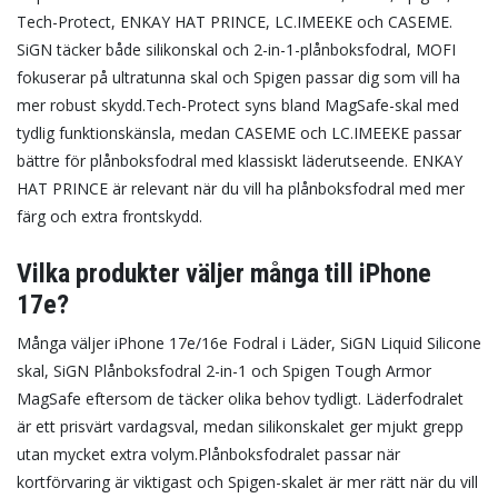
Tech-Protect, ENKAY HAT PRINCE, LC.IMEEKE och CASEME.
SiGN täcker både silikonskal och 2-in-1-plånboksfodral, MOFI
fokuserar på ultratunna skal och Spigen passar dig som vill ha
mer robust skydd.
Tech-Protect syns bland MagSafe-skal med
tydlig funktionskänsla, medan CASEME och LC.IMEEKE passar
bättre för plånboksfodral med klassiskt läderutseende. ENKAY
HAT PRINCE är relevant när du vill ha plånboksfodral med mer
färg och extra frontskydd.
Vilka produkter väljer många till iPhone
17e?
Många väljer iPhone 17e/16e Fodral i Läder, SiGN Liquid Silicone
skal, SiGN Plånboksfodral 2-in-1 och Spigen Tough Armor
MagSafe eftersom de täcker olika behov tydligt. Läderfodralet
är ett prisvärt vardagsval, medan silikonskalet ger mjukt grepp
utan mycket extra volym.
Plånboksfodralet passar när
kortförvaring är viktigast och Spigen-skalet är mer rätt när du vill