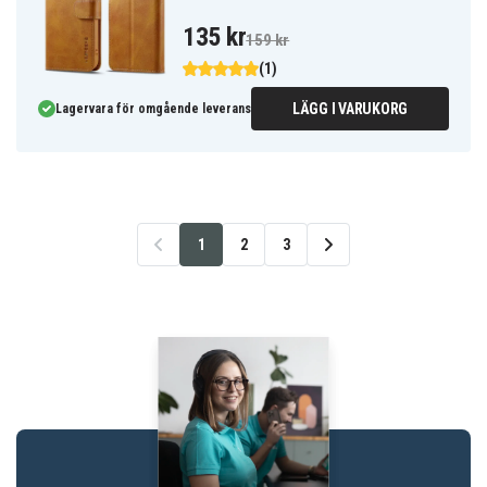
135 kr
159 kr
(1)
LÄGG I VARUKORG
Lagervara för omgående leverans
1
2
3