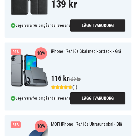
139 kr
LÄGG I VARUKORG
Lagervara för omgående leverans
iPhone 17e/16e Skal med kortfack - Grå
REA
10%
116 kr
129 kr
(1)
LÄGG I VARUKORG
Lagervara för omgående leverans
MOFI iPhone 17e/16e Ultratunt skal - Blå
REA
10%