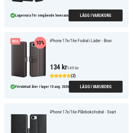
LÄGG I VARUKORG
Lagervara för omgående leverans
iPhone 17e/16e Fodral i Läder - Brun
REA
10%
134 kr
149 kr
(2)
LÄGG I VARUKORG
Förväntad åter i lager 10 aug. 2026
iPhone 17e/16e Plånboksfodral - Svart