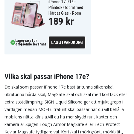
iPhone 17e/16e
Plånboksfodral med
Härdat Glas - Rosa
189 kr
Lagervara för
LÄGG I VARUKORG
omgående leverans
Vilka skal passar iPhone 17e?
De skal som passar iPhone 17e bäst är tunna silikonskal,
ultratunna hårda skal, MagSafe-skal och skal med kortfack eller
extra stötdämpning. SiGN Liquid Silicone ger ett mjukt grepp i
vardagen medan MOFI ultratunt skal passar när du vill behålla
mobilens nätta känsla.
Vill du ha mer skydd runt kanter och
kamera är Spigen Tough Armor MagSafe eller Tech-Protect
Kevlar Magsafe tydligare val. Kortskal i mörkgrönt, mörkblått,