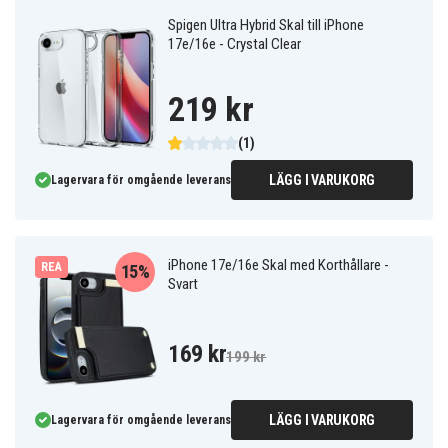
Spigen Ultra Hybrid Skal till iPhone
17e/16e - Crystal Clear
219 kr
(1)
LÄGG I VARUKORG
Lagervara för omgående leverans
iPhone 17e/16e Skal med Korthållare -
REA
15%
Svart
169 kr
199 kr
LÄGG I VARUKORG
Lagervara för omgående leverans