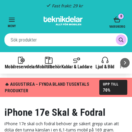
Fast frakt: 29 kr
Item
0
3
of
MENY
VARUKORG
3
Mobilreservdelar
Mobiltillbehör
Kablar & Laddare
Ljud & Bild
Power
🔥 AUGUSTIREA – FYNDA BLAND TUSENTALS
UPP TILL
70%
PRODUKTER
iPhone 17e Skal & Fodral
iPhone 17e skal och fodral behöver ge säkert grepp utan att
dölja den tunna känslan i en 6,1-tums mobil på 169 gram.