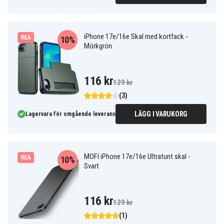
iPhone 17e/16e Skal med kortfack -
REA
10%
Mörkgrön
116 kr
129 kr
(3)
LÄGG I VARUKORG
Lagervara för omgående leverans
MOFI iPhone 17e/16e Ultratunt skal -
REA
10%
Svart
116 kr
129 kr
(1)