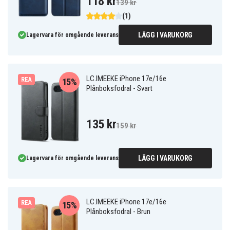
118 kr
139 kr
(1)
LÄGG I VARUKORG
Lagervara för omgående leverans
LC.IMEEKE iPhone 17e/16e
REA
15%
Plånboksfodral - Svart
135 kr
159 kr
LÄGG I VARUKORG
Lagervara för omgående leverans
LC.IMEEKE iPhone 17e/16e
REA
15%
Plånboksfodral - Brun