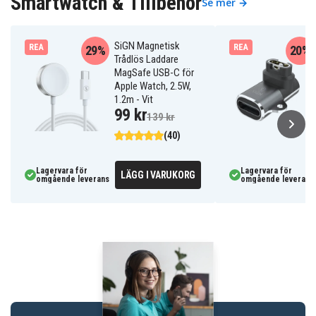
Smartwatch & Tillbehör
Se mer →
SiGN Magnetisk
REA
REA
29%
20%
Trådlös Laddare
MagSafe USB-C för
Apple Watch, 2.5W,
1.2m - Vit
99 kr
139 kr
(40)
Lagervara för
Lagervara för
LÄGG I VARUKORG
omgående leverans
omgående leverans