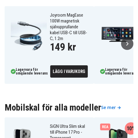
Joyroom MagEase
100W magnetisk
självupprullande
kabel USB-C till USB-
C, 1.2m
149 kr
Lagervara för
Lagervara för
LÄGG I VARUKORG
omgående leverans
omgående leverans
Mobilskal för alla modeller
Se mer →
SiGN Ultra Slim skal
REA
10%
till iPhone 17 Pro -
Transparent