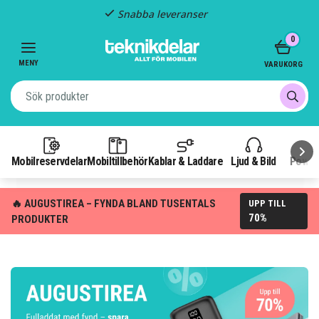
Fast frakt: 29 kr
Item
0
3
of
MENY
VARUKORG
3
Mobilreservdelar
Mobiltillbehör
Kablar & Laddare
Ljud & Bild
Power
🔥 AUGUSTIREA – FYNDA BLAND TUSENTALS
UPP TILL
70%
PRODUKTER