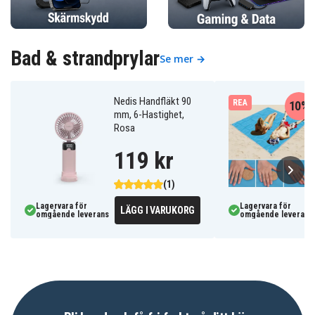
Bad & strandprylar
Se mer →
Nedis Handfläkt 90
REA
10%
mm, 6-Hastighet,
Rosa
119 kr
(1)
Lagervara för
Lagervara för
LÄGG I VARUKORG
omgående leverans
omgående leverans