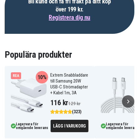
Bli kund och få fri frakt på ditt köp
över 199 kr.
Registrera dig nu
Populära produkter
Extrem Snabbladdare
REA
10%
till Samsung 20W
USB-C Strömadapter
+ Kabel 1m, 3A
116 kr
129 kr
(323)
Lagervara för
Lagervara för
LÄGG I VARUKORG
omgående leverans
omgående leverans