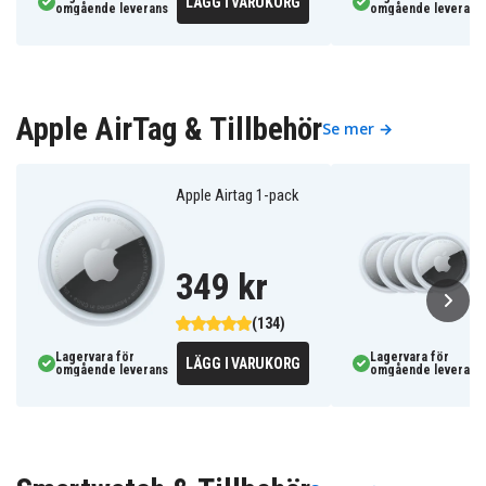
LÄGG I VARUKORG
omgående leverans
omgående leverans
Apple AirTag & Tillbehör
Se mer →
Apple Airtag 1-pack
349 kr
(134)
Lagervara för
Lagervara för
LÄGG I VARUKORG
omgående leverans
omgående leverans