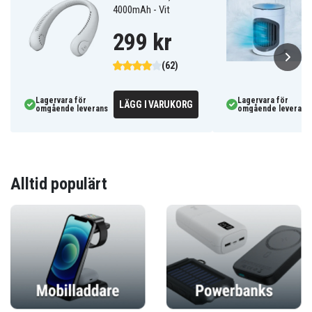
4000mAh - Vit
299 kr
(62)
Lagervara för
Lagervara för
LÄGG I VARUKORG
omgående leverans
omgående leverans
Alltid populärt