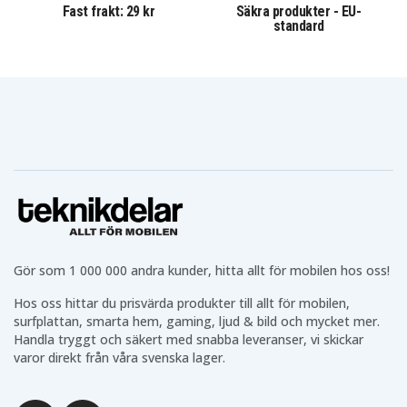
Fast frakt: 29 kr
Säkra produkter - EU-
standard
Hörlurar utifrån ditt behov
Vi har ett brett urval av
hörlurar
som AirPods, Galaxy
Buds och massor av prisvärda alternativ. Oavsett om du
vill ha trådlösa hörlurar eller trådade i olika typer av
storlekar och för olika typer av situationer.
Teknikprylarna för din vardag
Vi har utöver ovan nämnda teknikprylarna för din
vardag som
powerbanks
,
batterier
,
belysning
,
kablar
och mycket annat som behövs i din vardag.
Gör som 1 000 000 andra kunder, hitta allt för mobilen hos oss!
Teknikdelars positiva omdömen och betyg
Hos oss hittar du prisvärda produkter till allt för mobilen,
Vi på Teknikdelar är stolta över våra fina omdömen och
surfplattan, smarta hem, gaming, ljud & bild och mycket mer.
betyg på Trustpilot, Google och andra plattformar. Hos
Handla tryggt och säkert med snabba leveranser, vi skickar
oss får du säkra betalningar, ett fast fraktpris på 29
varor direkt från våra svenska lager.
kronor och snabb leverans från vårt lager i Sverige.