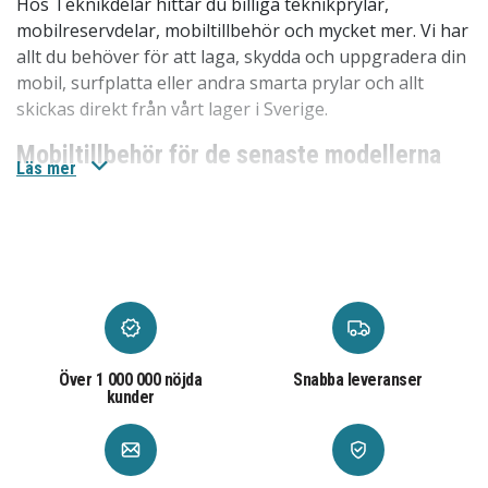
Hos Teknikdelar hittar du billiga teknikprylar,
mobilreservdelar, mobiltillbehör och mycket mer. Vi har
allt du behöver för att laga, skydda och uppgradera din
mobil, surfplatta eller andra smarta prylar och allt
skickas direkt från vårt lager i Sverige.
Mobiltillbehör för de senaste modellerna
Läs mer
Vi har
mobiltillbehören
till de senaste modellerna som
iPhone 17, iPhone 17 Pro, iPhone 17 Pro Max och
Samsung Galaxy S25 Ultra. Du hittar allt från mobilskal
till skärmskydd och laddare.
Mobilreservdelar till äldre modeller
Vi har
mobilreservdelarna
för de ledande
mobiltillverkarna som Apple, Samsung och många fler.
Över 1 000 000 nöjda
Snabba leveranser
kunder
Genom att laga din iPhone skärm eller byta batteri på
din Samsung Galaxy kan du förlänga levnadstiden på
dessa produkter. Våra mobilreservdelar är inte bara
prisvärda, de är också enkla att använda.