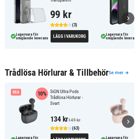
99 kr
(3)
Lagervara för
Lagervara för
LÄGG I VARUKORG
omgående leverans
omgående leverans
Trådlösa Hörlurar & Tillbehör
Se mer →
SiGN Ultra Pods
REA
10%
Trådlösa Hörlurar -
Svart
134 kr
149 kr
(63)
Lagervara för
Lagervara för