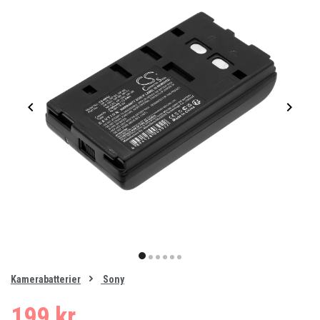
Item
1
item
item
item
item
item
item
of
0
Kamerabatterier
Sony
1
2
3
4
5
6
199 kr