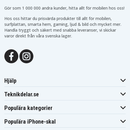
CCR-650
CCR-800
Blaupunkt
Blaupunkt
Gör som 1 000 000 andra kunder, hitta allt för mobilen hos oss!
Blaupunkt CCR-806
CCR-805
CCR-808
Blaupunkt
Blaupunkt
Hos oss hittar du prisvärda produkter till allt för mobilen,
Blaupunkt CCR-8110
CCR-810
CCR-815
surfplattan, smarta hem, gaming, ljud & bild och mycket mer.
Blaupunkt
Blaupunkt
Blaupunkt CCR-8200
Handla tryggt och säkert med snabba leveranser, vi skickar
CCR-820
CCR-830
varor direkt från våra svenska lager.
Blaupunkt
Blaupunkt
Blaupunkt CCR-840
CCR-835
CCR-850
Blaupunkt
Blaupunkt
Blaupunkt CCR-877
CCR-8500
CCR-880H
Blaupunkt
Blaupunkt
Blaupunkt CCR-900
CCR-890H
CCR-9004
Blaupunkt
Blaupunkt
Blaupunkt CCR550
CCR540
CCR570
Blaupunkt
Blaupunkt
Blaupunkt CCR650S
CCR650
CCR680
Hjälp
Blaupunkt
Blaupunkt
Blaupunkt CCR805
CCR800
CCR806
Teknikdelar.se
Blaupunkt
Blaupunkt
Blaupunkt
CCR808
CCR808HIFI
CCR810
Blaupunkt
Blaupunkt
Blaupunkt CCR815
Populära kategorier
CCR8110
CCR820
Blaupunkt
Blaupunkt
Blaupunkt CCR830
CCR8200
CCR830HIFI
Populära iPhone-skal
Blaupunkt
Blaupunkt
Blaupunkt
CCR835
CCR835HIFI
CCR840HIFI