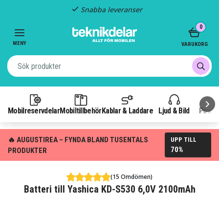
Snabba leveranser
Item
0
2
of
MENY
VARUKORG
3
Mobilreservdelar
Mobiltillbehör
Kablar & Laddare
Ljud & Bild
Power
🔥 AUGUSTIREA – FYNDA BLAND TUSENTALS
UPP TILL
70%
PRODUKTER
(15 Omdömen)
Batteri till Yashica KD-S530 6,0V 2100mAh