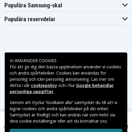
Blaupunkt
Blaupunkt
Blaupunkt CCR8500
Populära Samsung-skal
CCR850
CCR877
Blaupunkt
Blaupunkt
Blaupunkt CCR880H
CCR880
CCR890H
Populära reservdelar
Blaupunkt
Blaupunkt
Blaupunkt CR-4300
CCR9004
CR-4400
Blaupunkt
Blaupunkt
Blaupunkt CR-4700
CR-4500
CR-550
Blaupunkt
Blaupunkt
Blaupunkt CR-5500S
CR-5500
CR-6200
Blaupunkt
Blaupunkt
Blaupunkt CR-8100
Betalningsalternativ
CR-6200S
CR-8110
Blaupunkt
Blaupunkt
VI ANVÄNDER COOKIES
Blaupunkt CR-8210
CR-8200
CR-8250
För att ge dig den bästa upplevelsen använder vi cookies
Leveransalternativ
Blaupunkt
Blaupunkt
Blaupunkt CR-8350
och andra spårtekniker. Cookies kan användas för
CR-8300
CR-8400
personlig och icke-personlig annonsering. Läs mer om
Blaupunkt
Blaupunkt
Blaupunkt CR-8600
CR-8500
CR-8700
detta i vår
cookiepolicy
och i hur
Google behandlar
Blaupunkt
Blaupunkt
personliga uppgifter
.
Blaupunkt CR4400
CR4300
CR4500
Blaupunkt
Blaupunkt
Blaupunkt CR550
Genom att trycka ”Godkänn alla” samtycker du till att vi
CR4700
CR5500
lagrar cookies och andra spårtekniker på din enhet.
Blaupunkt
Blaupunkt
Blaupunkt CR6200
CR5500S
CR6200S
Samtycket är frivilligt och kan ändras när som helst via
Blaupunkt
Blaupunkt
Blaupunkt CR8010
dina cookie-inställningar eller att du kontaktar oss.
Copyright © 2026, Spares Nordic AB
CR8000
CR8080
199 kr
Yashica KD-S530 6,0V 2100mAh
VARUMÄRKEN SOM NÄMNS PÅ SIDAN TILLHÖR RESPEKTIVE
Blaupunkt
Blaupunkt
Blaupunkt CR8110