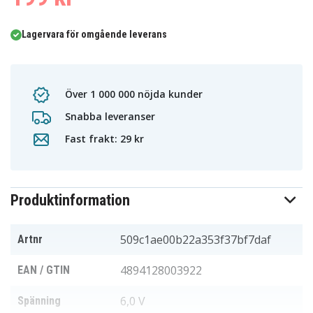
Lagervara för omgående leverans
Över 1 000 000 nöjda kunder
Snabba leveranser
Fast frakt: 29 kr
Produktinformation
509c1ae00b22a353f37bf7daf
Artnr
4894128003922
EAN / GTIN
6,0 V
Spänning