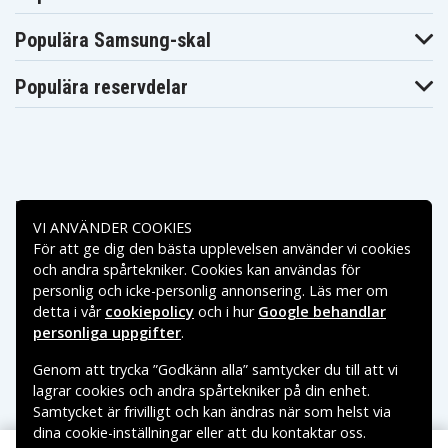
Toshiba
Toshiba
Toshiba
Satellite C845-
Populära Samsung-skal
Satellite C845
Satellite C845D
S4230
Toshiba
Toshiba
Toshiba
Satellite C850-
Satellite C850-
Populära reservdelar
Satellite C850
058
05C
Toshiba
Toshiba
Toshiba
Satellite C850-
Satellite C850-
Satellite C850-
08F
08G
08J
Toshiba
Toshiba
Toshiba
Satellite C850-
Satellite C850-
Satellite C850-
101
108
10C
Toshiba
Toshiba
Toshiba
Betalningsalternativ
Satellite C850-
Satellite C850-
Satellite C850-
VI ANVÄNDER COOKIES
10F
119
11C
För att ge dig den bästa upplevelsen använder vi cookies
Toshiba
Toshiba
Toshiba
Leveransalternativ
Satellite C850-
Satellite C850-
Satellite C850-
och andra spårtekniker. Cookies kan användas för
11V
12M
12V
personlig och icke-personlig annonsering. Läs mer om
Toshiba
Toshiba
Toshiba
detta i vår
cookiepolicy
och i hur
Google behandlar
Satellite C850-
Satellite C850-
Satellite C850-
131
132
13C
personliga uppgifter
.
Toshiba
Toshiba
Toshiba
Satellite C850-
Satellite C850-
Satellite C850-
Genom att trycka ”Godkänn alla” samtycker du till att vi
13D
13E
13X
lagrar cookies och andra spårtekniker på din enhet.
Toshiba
Toshiba
Toshiba
Satellite C850-
Satellite C850-
Satellite C850-
Samtycket är frivilligt och kan ändras när som helst via
161
168
175
dina cookie-inställningar eller att du kontaktar oss.
Copyright © 2026, Spares Nordic AB
Toshiba
Toshiba
Toshiba