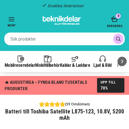
Snabba leveranser
Item
0
2
of
MENY
VARUKORG
3
Mobilreservdelar
Mobiltillbehör
Kablar & Laddare
Ljud & Bild
Power
🔥 AUGUSTIREA – FYNDA BLAND TUSENTALS
UPP TILL
70%
PRODUKTER
(59 Omdömen)
Batteri till Toshiba Satellite L875-123, 10.8V, 5200
mAh