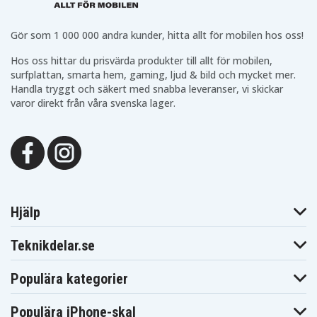
Toshiba
Toshiba
Toshiba
Satellite C50-
Satellite C50-
Satellite C50-
ASMBNX1
ASMBNX2
ASMBNX3
Gör som 1 000 000 andra kunder, hitta allt för mobilen hos oss!
Toshiba
Toshiba
Toshiba
Satellite C50-
Satellite C50-
Satellite C50-
AST2NX1
AST2NX2
AST2NX3
Hos oss hittar du prisvärda produkter till allt för mobilen,
Toshiba
Toshiba
Toshiba
surfplattan, smarta hem, gaming, ljud & bild och mycket mer.
Satellite C50D-
Satellite C50D-
Satellite C50D
Handla tryggt och säkert med snabba leveranser, vi skickar
ABT2N11
AST2NX1
Toshiba
Toshiba
Toshiba
varor direkt från våra svenska lager.
Satellite C50t
Satellite C55
Satellite C55D
Toshiba
Toshiba
Toshiba
Satellite C55Dt
Satellite C55t
Satellite C70
Toshiba
Toshiba
Toshiba
Satellite C70-A
Satellite C70D
Satellite C75
Toshiba
Toshiba
Toshiba
Satellite C75D
Satellite C800
Satellite C800D
Toshiba
Toshiba
Toshiba
Satellite C805-
Satellite C805-
Hjälp
Satellite C805
C10B
T01B
Toshiba
Toshiba
Toshiba
Satellite C805-
Satellite C805-
Satellite C805-
Teknikdelar.se
T03B
T06B
T07B
Toshiba
Toshiba
Toshiba
Satellite C805-
Satellite C805D-
Populära kategorier
Satellite C805D
T23R
T08B
Toshiba
Toshiba
Toshiba
Satellite C805D-
Populära iPhone-skal
Satellite C840
Satellite C840D
T09B