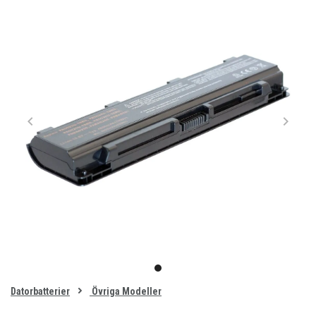
Item
1
item
of
0
Datorbatterier
Övriga Modeller
1