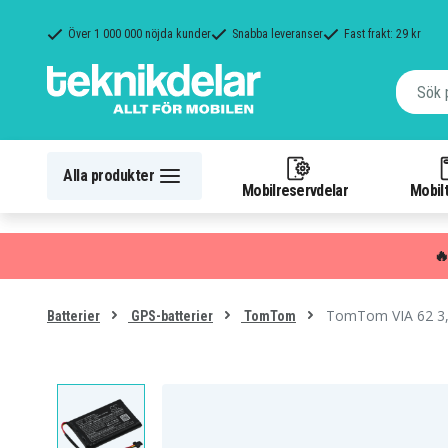
Över 1 000 000 nöjda kunder
Snabba leveranser
Fast frakt: 29 kr
Alla produkter
Mobilreservdelar
Mobilt

TomTom VIA 62 3
Batterier
GPS-batterier
TomTom