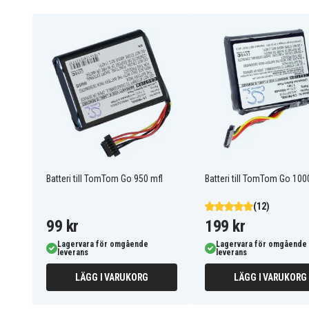
Batteriet ersätter:
AHA11110004
AT6
P6
Batteriet är kompatibelt med följande modeller:
TomTom Go Basic 6″
TomTom VIA 62
Tomtom Go 510
Tomtom Go 520
Batteri till TomTom Go 950 mfl
Batteri till TomTom Go 100
(12)
99 kr
199 kr
Lagervara för omgående
Lagervara för omgående
leverans
leverans
LÄGG I VARUKORG
LÄGG I VARUKORG