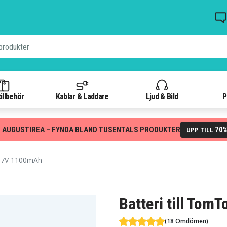
illbehör
Kablar & Laddare
Ljud & Bild
P
 AUGUSTIREA – FYNDA BLAND TUSENTALS PRODUKTER
70
UPP TILL
,7V 1100mAh
Batteri till To
(18 Omdömen)