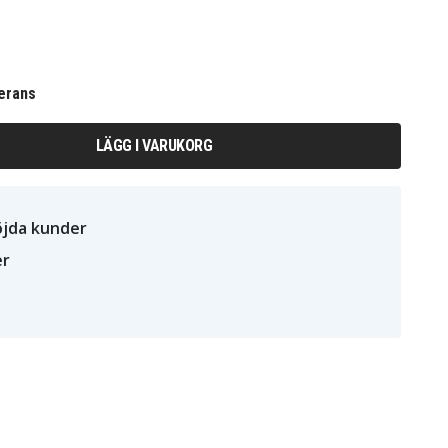
erans
LÄGG I VARUKORG
öjda kunder
er