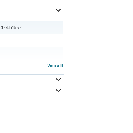
54341d653
Visa allt
 mm