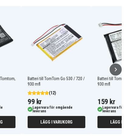
r Tomtom,
Batteri till TomTom Go 530 / 720 /
Batteri till TomTom Go
930 mfl
930 mfl
(12)
99 kr
159 kr
de
Lagervara för omgående
Lagervara för omgå
leverans
leverans
RG
LÄGG I VARUKORG
LÄGG I VARUK