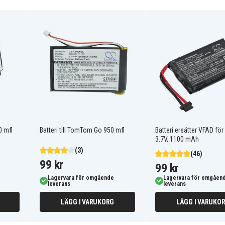
P5
Tomtom 4FA50
Tomtom Go 520 WIFI
0 mfl
Batteri till TomTom Go 950 mfl
Batteri ersätter VFAD fö
3.7V, 1100 mAh
(3)
(46)
99 kr
99 kr
Lagervara för omgående
Lagervara för omgåen
leverans
leverans
LÄGG I VARUKORG
LÄGG I VARUKO