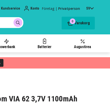
Företag
|
Privatperson
Kundservice
Konto
SV
0
Varukorg
owerbank
Batterier
Augustirea
%
mTom VIA 62 3,7V 1100mAh