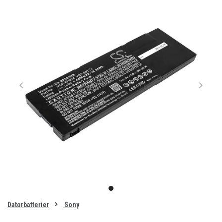
Item
1
item
of
0
Datorbatterier
Sony
1