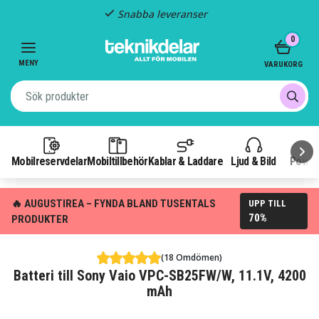
Snabba leveranser
Item
0
2
of
MENY
VARUKORG
3
Mobilreservdelar
Mobiltillbehör
Kablar & Laddare
Ljud & Bild
Power
🔥 AUGUSTIREA – FYNDA BLAND TUSENTALS
UPP TILL
70%
PRODUKTER
(18 Omdömen)
Batteri till Sony Vaio VPC-SB25FW/W, 11.1V, 4200
mAh