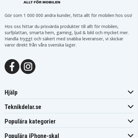
SVS13126PGR
SVS13126PN
SVS13126PNB
Sony Vaio
Sony Vaio
Sony Vaio
SVS13126PW
SVS13126PW/R
SVS13127CC
Gör som 1 000 000 andra kunder, hitta allt för mobilen hos oss!
Sony Vaio
Sony Vaio
Sony Vaio
SVS13127CCB
SVS13127PA
SVS13127PAB
Hos oss hittar du prisvärda produkter till allt för mobilen,
Sony Vaio
Sony Vaio
Sony Vaio
surfplattan, smarta hem, gaming, ljud & bild och mycket mer.
SVS13127PG
SVS13127PGB
SVS13127PN
Handla tryggt och säkert med snabba leveranser, vi skickar
Sony Vaio
Sony Vaio
Sony Vaio
SVS13127PNB
SVS13127PW
SVS13127PW/R
varor direkt från våra svenska lager.
Sony Vaio
Sony Vaio
Sony Vaio
SVS13128CC
SVS13128CCB
SVS13129CC
Sony Vaio
Sony Vaio
Sony Vaio
SVS13129CCB
SVS13129CCW
SVS13129CJ
Sony Vaio
Sony Vaio
Sony Vaio
SVS13129CJB
SVS13129CJP
SVS13129CJS
Sony Vaio
Sony Vaio
Sony Vaio
SVS1312AJ
SVS13133CA
SVS13133CAB
Sony Vaio
Sony Vaio
Sony Vaio
Hjälp
SVS13133CAW
SVS13133CF
SVS13133CFB
Sony Vaio
Sony Vaio
Sony Vaio
SVS13133CG
SVS13133CV
SVS13133CVB
Teknikdelar.se
Sony Vaio
Sony Vaio
Sony Vaio
SVS13133CVW
SVS13136PA
SVS13136PAB
Populära kategorier
Sony Vaio
Sony Vaio
Sony Vaio
SVS13137PA
SVS13137PAB
SVS13137PG
Sony Vaio
Sony Vaio
Sony Vaio
Populära iPhone-skal
SVS13137PGB
SVS13138CCB
SVS131C1DT