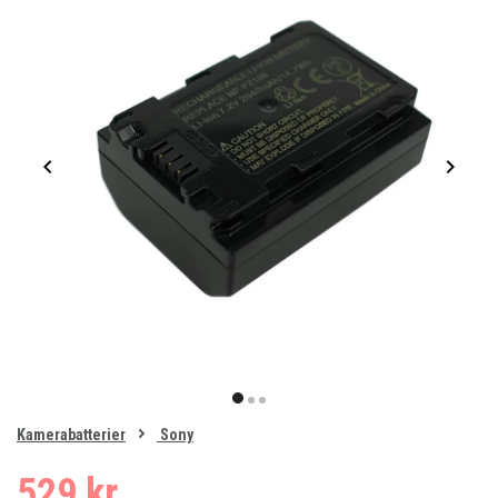
Item
1
item
item
item
of
0
Kamerabatterier
Sony
1
2
3
529 kr