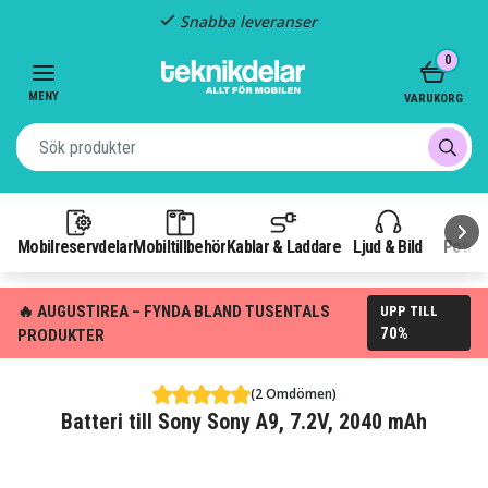
Snabba leveranser
Item
0
2
of
MENY
VARUKORG
3
Mobilreservdelar
Mobiltillbehör
Kablar & Laddare
Ljud & Bild
Power
🔥 AUGUSTIREA – FYNDA BLAND TUSENTALS
UPP TILL
70%
PRODUKTER
(2 Omdömen)
Batteri till Sony Sony A9, 7.2V, 2040 mAh