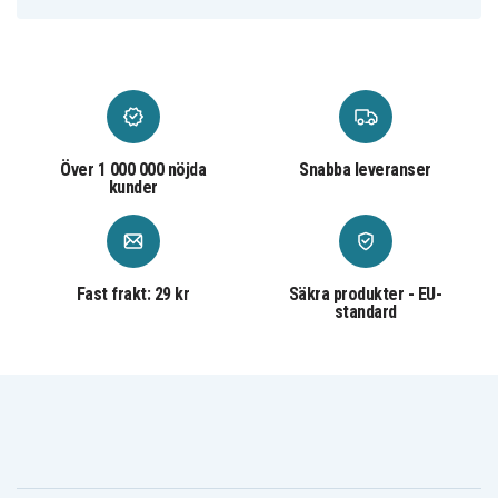
Sony Sony A7R
Sony Sony A9
III
Över 1 000 000 nöjda
Snabba leveranser
kunder
Fast frakt: 29 kr
Säkra produkter - EU-
standard