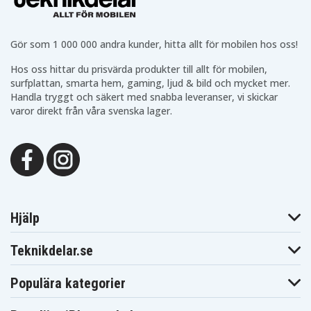
CCR890H
CCR9004
Blaupunkt
Blaupunkt
Blaupunkt CR4700
CR4400
CR4500
Blaupunkt
Blaupunkt
Blaupunkt CR5500S
Gör som 1 000 000 andra kunder, hitta allt för mobilen hos oss!
CR550
CR5500
Blaupunkt
Blaupunkt
Blaupunkt CR8000
Hos oss hittar du prisvärda produkter till allt för mobilen,
CR6200
CR6200S
surfplattan, smarta hem, gaming, ljud & bild och mycket mer.
Blaupunkt
Blaupunkt
Blaupunkt CR8100
CR8010
CR8080
Handla tryggt och säkert med snabba leveranser, vi skickar
Blaupunkt
Blaupunkt
varor direkt från våra svenska lager.
Blaupunkt CR8210
CR8110
CR8200
Blaupunkt
Blaupunkt
Blaupunkt CR8350
CR8250
CR8300
Blaupunkt
Blaupunkt
Blaupunkt CR8500
CR8400
CR8400HIFI
Blaupunkt
Blaupunkt
Blaupunkt CR8600H
CR8500H
CR8600
Blaupunkt
Blaupunkt
Blaupunkt CRHI8
CR8700H
CR8800H
Hjälp
Blaupunkt
Blaupunkt
Blaupunkt FV845
FV835
FV836
Blaupunkt
Blaupunkt
Teknikdelar.se
Blaupunkt PTV77
FV876
FV895
Blaupunkt
Blaupunkt
Blaupunkt
PTV8100
PTV877
PTV877TRAVELVIDEO
Populära kategorier
Blaupunkt
Blaupunkt
Blaupunkt
SC625
SCR750
SCR750HIFI