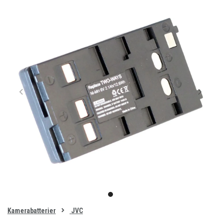
Item
1
item
of
0
Kamerabatterier
JVC
1