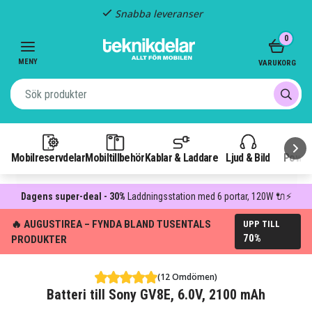
Snabba leveranser
Item
0
2
of
MENY
VARUKORG
3
Mobilreservdelar
Mobiltillbehör
Kablar & Laddare
Ljud & Bild
Power
Dagens super-deal - 30%
Laddningsstation med 6 portar, 120W 🔌⚡
🔥 AUGUSTIREA – FYNDA BLAND TUSENTALS
UPP TILL
70%
PRODUKTER
(12 Omdömen)
Batteri till Sony GV8E, 6.0V, 2100 mAh