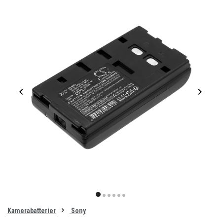
Item
1
item
item
item
item
item
item
of
0
Kamerabatterier
Sony
1
2
3
4
5
6