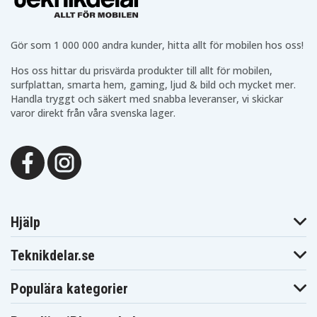
Blaupunkt CCR-550
CCR-540
CCR-570
Blaupunkt
Blaupunkt
Blaupunkt CCR-650S
CCR-650
CCR-800
Blaupunkt
Blaupunkt
Gör som 1 000 000 andra kunder, hitta allt för mobilen hos oss!
Blaupunkt CCR-806
CCR-805
CCR-808
Blaupunkt
Blaupunkt
Hos oss hittar du prisvärda produkter till allt för mobilen,
Blaupunkt CCR-8110
CCR-810
CCR-815
surfplattan, smarta hem, gaming, ljud & bild och mycket mer.
Blaupunkt
Blaupunkt
Blaupunkt CCR-8200
Handla tryggt och säkert med snabba leveranser, vi skickar
CCR-820
CCR-830
varor direkt från våra svenska lager.
Blaupunkt
Blaupunkt
Blaupunkt CCR-840
CCR-835
CCR-850
Blaupunkt
Blaupunkt
Blaupunkt CCR-877
CCR-8500
CCR-880H
Blaupunkt
Blaupunkt
Blaupunkt CCR-900
CCR-890H
CCR-9004
Blaupunkt
Blaupunkt
Blaupunkt CCR550
CCR540
CCR570
Blaupunkt
Blaupunkt
Blaupunkt CCR650S
CCR650
CCR680
Hjälp
Blaupunkt
Blaupunkt
Blaupunkt CCR805
CCR800
CCR806
Teknikdelar.se
Blaupunkt
Blaupunkt
Blaupunkt
CCR808
CCR808HIFI
CCR810
Blaupunkt
Blaupunkt
Blaupunkt CCR815
Populära kategorier
CCR8110
CCR820
Blaupunkt
Blaupunkt
Blaupunkt CCR830
CCR8200
CCR830HIFI