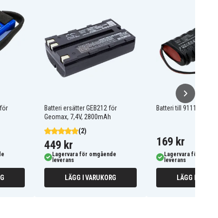
för
Batteri ersätter GEB212 för
Batteri till 91110042 
Geomax, 7,4V, 2800mAh
(2)
169 kr
449 kr
de
Lagervara för omgående
Lagervara för omgå
leverans
leverans
RG
LÄGG I VARUKORG
LÄGG I VARUK