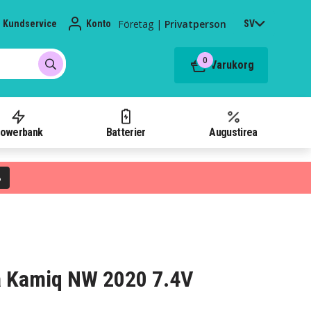
Företag
|
Privatperson
Kundservice
Konto
SV
0
Varukorg
owerbank
Batterier
Augustirea
%
da Kamiq NW 2020 7.4V