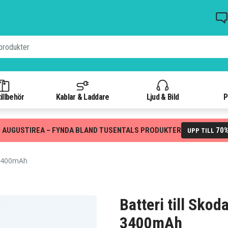
illbehör
Kablar & Laddare
Ljud & Bild
P
 AUGUSTIREA – FYNDA BLAND TUSENTALS PRODUKTER
70
UPP TILL
3400mAh
Batteri till Sko
3400mAh