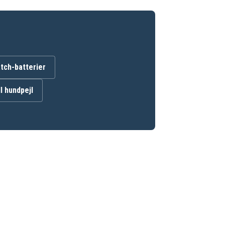
ch-batterier
ll hundpejl