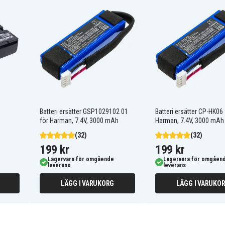
EAC63298909
Audi A3 Saloon Sportback
8V 2017-2020
o
Audi A6 Avant 2015 - 2017
Audi Q3 F3 Sportback
2019
Audi RSQ3 F3 Sportback
Batteri ersätter GSP1029102 01
Batteri ersätter CP-HK06 
2020
för Harman, 7.4V, 3000 mAh
Harman, 7.4V, 3000 mAh
Audi e-tron GT F8 2021
(32)
(32)
SEAT Formentor KM 2021
199 kr
199 kr
Skoda Enyaq 5A 2021
Lagervara för omgående
Lagervara för omgåen
Skoda Kamiq NW 2020
leverans
leverans
Skoda Kushaq PA 2021
LÄGG I VARUKORG
LÄGG I VARUKO
Skoda Tiguan 2017
s
Volkswagen Caddy SB
2021
Volkswagen Crafter SC
2017