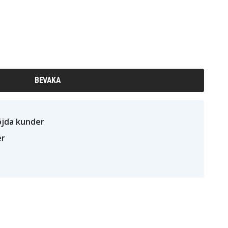
BEVAKA
öjda kunder
er