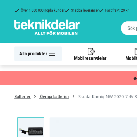
Över 1 000 000 nöjda kunder
Snabba leveranser
Fast frakt: 29 kr
Alla produkter
Mobilreservdelar
Mobilt

Skoda Kamiq NW 2020 7.4V 
Batterier
Övriga batterier