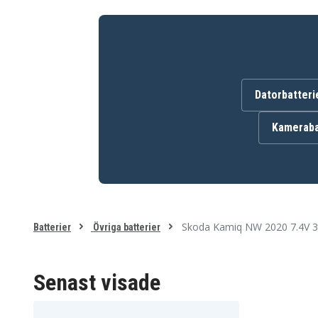
Volkswagen Golf Estat
Volkswagen Golf CD 2020
CD 2021
Volkswagen ID. Buzz EB
Volkswagen ID.3 E1 202
2023
Volkswagen Jetta Sync
Volkswagen ID.5 E2 2021
BU 2020-2022
Volkswagen Passat 3G
Volkswagen Passat A3
2018-2024
2015
Datorbatteri
Volkswagen Polo
Volkswagen Polo Sedan
Hatchback AE 2018
2018
Volkswagen T-Roc A1
Volkswagen T-Roc
Kameraba
2018
Convertible AC 2020
Volkswagen Taos CP
Volkswagen Teramont
2021-2023
CA 2018-2024
Volkswagen Tiguan
Volkswagen Tiguan BT
Allspace BW 2018
2017
Volkswagen
Transporter/Caravelle |
SH | 2020
Skoda Kamiq NW 2020 7.4V 
Batterier
Övriga batterier
Senast visade