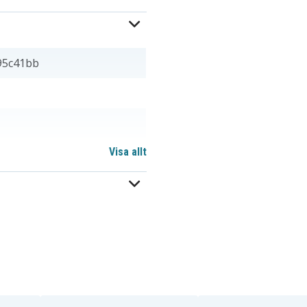
95c41bb
Visa allt
 mm