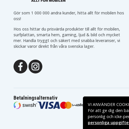
Gör som 1 000 000 andra kunder, hitta allt för mobilen hos
oss!
Hos oss hittar du prisvärda produkter till allt för mobilen,
surfplattan, smarta hem, gaming, ljud & bild och mycket
mer. Handla tryggt och säkert med snabba leveranser, vi
skickar varor direkt från våra svenska lager.
Betalningsalternativ
VI ANVÄNDER COOKI
För att ge dig den bä
personlig och icke-pe
personliga uppgifte