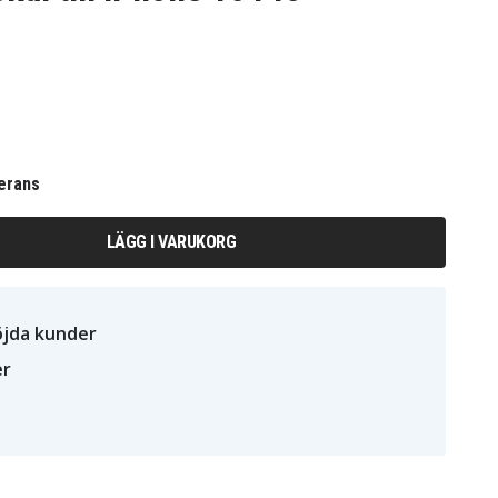
erans
LÄGG I VARUKORG
öjda kunder
er