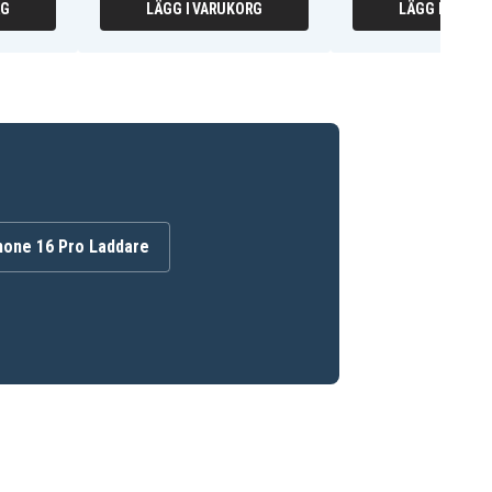
RG
LÄGG I VARUKORG
LÄGG I VARUK
hone 16 Pro Laddare