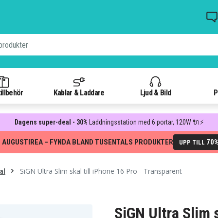
illbehör
Kablar & Laddare
Ljud & Bild
P
Dagens super-deal - 30%
Laddningsstation med 6 portar, 120W 🔌⚡
 AUGUSTIREA – FYNDA BLAND TUSENTALS PRODUKTER
70
UPP TILL
SiGN Ultra Slim skal till iPhone 16 Pro - Transparent
al
SiGN Ultra Slim s