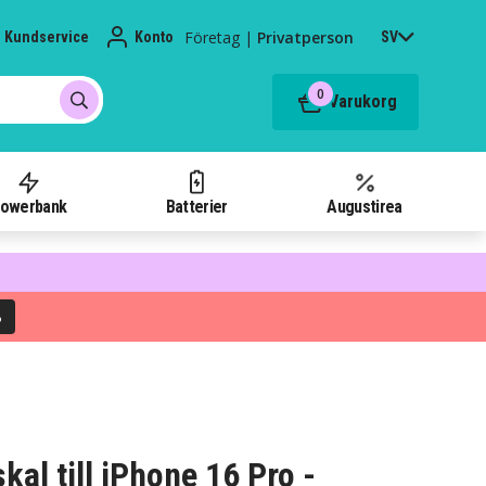
Företag
|
Privatperson
Kundservice
Konto
SV
0
Varukorg
owerbank
Batterier
Augustirea
%
kal till iPhone 16 Pro -