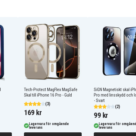
l
Tech-Protect MagFlex MagSafe
SiGN Magnetiskt skal iP
Skal till iPhone 16 Pro - Guld
Pro med linsskydd och l
- Svart
(3)
(2)
169 kr
99 kr
Lagervara för omgående
Lagervara för omgåen
leverans
leverans