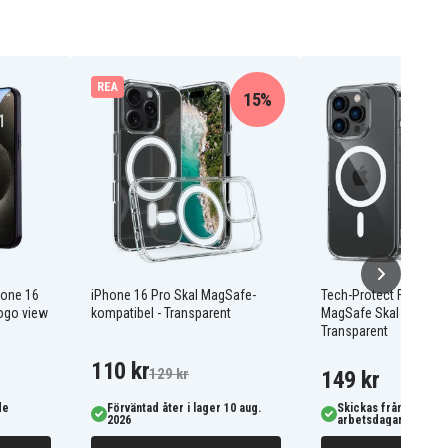
REA
15%
hone 16
iPhone 16 Pro Skal MagSafe-
Tech-Protect FlexAir H
ogo view
kompatibel - Transparent
MagSafe Skal for iPho
Transparent
110 kr
129 kr
149 kr
de
Förväntad åter i lager 10 aug.
Skickas från oss ino
2026
arbetsdagar