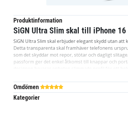
Produktinformation
SiGN Ultra Slim skal till iPhone 16
SiGN Ultra Slim skal erbjuder elegant skydd utan att
Detta transparenta skal framhäver telefonens urspru
som det skyddar mot repor, stötar och dagligt slitage
passform ger det enkel åtkomst till knappar och port
designen bevarar enheten slimmade profil för ett be
hantering. Förbättra telefonens hållbarhet med detta 
skal – perfekt för vardagsskydd med en premiumkäns
Omdömen
Egenskaper:
Kategorier
Märke: SiGN
Färg: Transparent
Material: TPU
Kompatibel med: iPhone 16 Pro