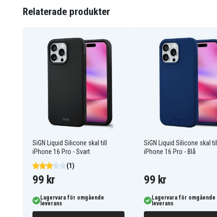
Relaterade produkter
SN-TRAN16P
Artnr
7350149975046
EAN / GTIN
Skal
Produkttyp
SiGN
Märke
Transparent
Färg
SiGN Liquid Silicone skal till
SiGN Liquid Silicone skal til
iPhone 16 Pro - Svart
iPhone 16 Pro - Blå
(1)
99 kr
99 kr
Lagervara för omgående
Lagervara för omgående
leverans
leverans