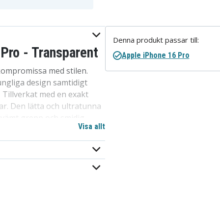
Denna produkt passar till:
 Pro - Transparent
Apple iPhone 16 Pro
 kompromissa med stilen.
ngliga design samtidigt
. Tillverkat med en exakt
ar. Den lätta och ultratunna
kvämt grepp och smidig
Visa allt
pålitliga och minimalistiska
la!