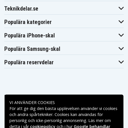
Teknikdelar.se
Populära kategorier
Populära iPhone-skal
Populära Samsung-skal
Populära reservdelar
Betalningsalternativ
VI ANVÄNDER COOKIES
För att ge dig den bästa upplevelsen använder vi cookies
Leveransalternativ
och andra spårtekniker. Cookies kan användas för
personlig och icke-personlig annonsering. Läs mer om
detta i vår
cookiepolicy
och i hur
Google behandlar