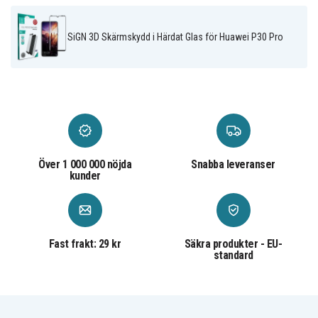
Skärmskydd
Produkttyp
SiGN 3D Skärmskydd i Härdat Glas för Huawei P30 Pro
SiGN
Märke
Heltäckande
Funktioner
Härdat glas
Material
Över 1 000 000 nöjda
Snabba leveranser
kunder
Fast frakt: 29 kr
Säkra produkter - EU-
standard