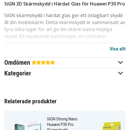
SiGN 3D Skärmskydd i Härdat Glas för Huawei P30 Pro
SiGN skärmskydd i härdat glas ger ett oslagbart skydd
åt din mobilskärm. Detta skärmskydd är sammansatt av
fyra olika lager för att ge din skärm bästa möjliga
skydd. Ett skyddande bottenlager, en stötsäker
skyddsfilm, härdat glas och ett ytskikt av oleofobisk och
Visa allt
hydrofobisk nanobeläggning som motverkar att fett
och smuts fastnar på din skärm. Skärmskyddet har en
Omdömen
heltäckande och splittersäker design så att du kan
njuta av din mobil utan att oroa dig för repor, sprickor
Kategorier
eller vardagsslitage.
När du väljer ett skärmskydd från SiGN kan du känna
dig helt säker på att du valt det bästa skyddet för din
Relaterade produkter
Huawei P30 Pro. Utöver dess enastående
skyddsförmåga är skärmskyddet 100 % touch-
kompatibelt, har extremt högt ljusgenomsläpp och
SiGN Strong Nano
fungerar med fingertrycksavläsning. Välj ett
Huawei P30 Pro