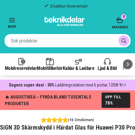
Snabba leveranser
Item
0
2
of
MENY
VARUKORG
3
Mobilreservdelar
Mobiltillbehör
Kablar & Laddare
Ljud & Bild
Power
Dagens super-deal - 30%
Laddningsstation med 6 portar, 120W 🔌⚡
🔥 AUGUSTIREA – FYNDA BLAND TUSENTALS
UPP TILL
70%
PRODUKTER
(16 Omdömen)
SiGN 3D Skärmskydd i Härdat Glas för Huawei P30 Pro