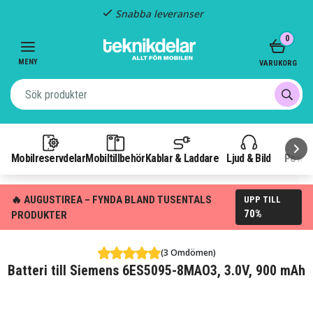
Snabba leveranser
Item
0
2
of
MENY
VARUKORG
3
Mobilreservdelar
Mobiltillbehör
Kablar & Laddare
Ljud & Bild
Power
🔥 AUGUSTIREA – FYNDA BLAND TUSENTALS
UPP TILL
70%
PRODUKTER
(3 Omdömen)
Batteri till Siemens 6ES5095-8MAO3, 3.0V, 900 mAh