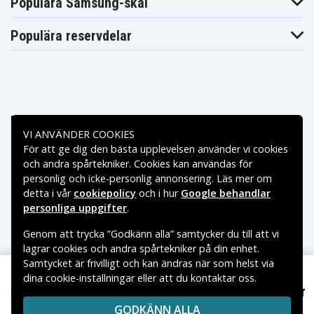
Populära Samsung-skal
Populära reservdelar
Betalningsalternativ
VI ANVÄNDER COOKIES
För att ge dig den bästa upplevelsen använder vi cookies
Leveransalternativ
och andra spårtekniker. Cookies kan användas för
personlig och icke-personlig annonsering. Läs mer om
detta i vår
cookiepolicy
och i hur
Google behandlar
personliga uppgifter
.
Genom att trycka ”Godkänn alla” samtycker du till att vi
lagrar cookies och andra spårtekniker på din enhet.
Samtycket är frivilligt och kan ändras när som helst via
dina cookie-inställningar eller att du kontaktar oss.
Copyright © 2026, Spares Nordic AB
149 kr
Siemens 6ES5095-8MAO3, 3.0V, 900 mAh
VARUMÄRKEN SOM NÄMNS PÅ SIDAN TILLHÖR RESPEKTIVE
GODKÄNN ALLA
VARUMÄRKES ÄGARE.