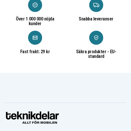
Siemens
Siemens
Siemens
Simotion 840Di
Simotion D425
Simotion D435
Siemens
Siemens
Siemens
W79084-E1001-
Simotion D445
Simotion D840
Över 1 000 000 nöjda
Snabba leveranser
B2
kunder
Fast frakt: 29 kr
Säkra produkter - EU-
standard