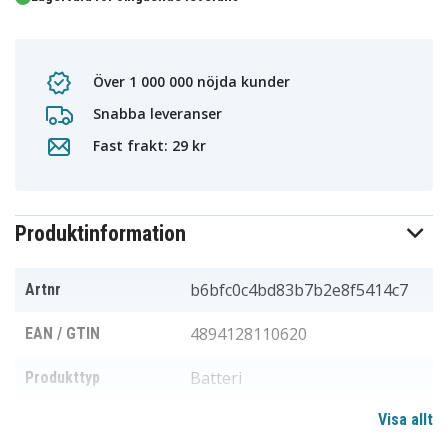
Över 1 000 000 nöjda kunder
Snabba leveranser
Fast frakt: 29 kr
Produktinformation
b6bfc0c4bd83b7b2e8f5414c7
Artnr
4894128110620
EAN / GTIN
Batteri
Produkttyp
Visa allt
3,0 V
Spänning