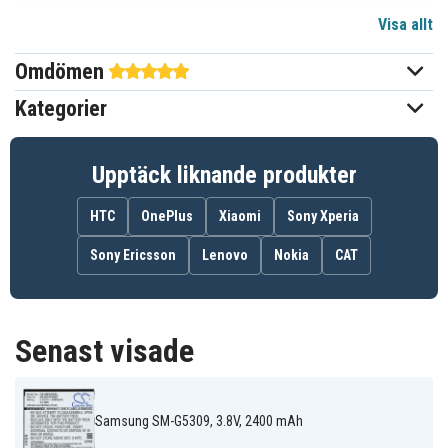
Visa allt
3,8 V
Spänning
Omdömen
Li-ion
Batterityp
Kategorier
Samsung
Passar varumärke
Ja
Överladdningsskydd
Upptäck liknande produkter
63,11 x 56,87 x 5,16 mm
Mått
HTC
OnePlus
Xiaomi
Sony Xperia
2400 mAh
Kapacitet
Sony Ericsson
Lenovo
Nokia
CAT
Batteriet ersätter:
BG530CBU
EB-BG530BBC
EB-BG530BBE
Senast visade
EB-BG530BBU
EB-BG530CBB
EB-BG530CBE
EB-BG530CBU
EB-BG530CBZ
EB-BG531BBE
GH43-04372A
Samsung SM-G5309, 3.8V, 2400 mAh