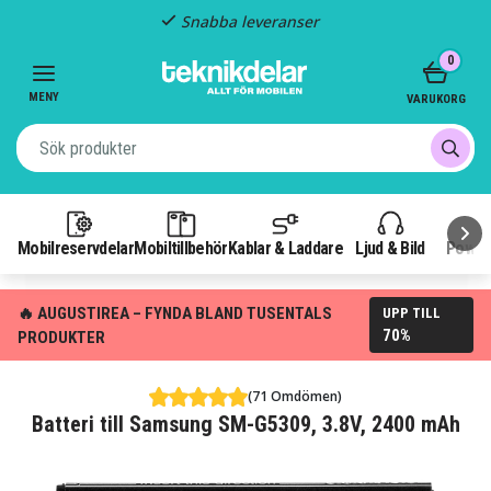
Snabba leveranser
Item
0
2
of
MENY
VARUKORG
3
Mobilreservdelar
Mobiltillbehör
Kablar & Laddare
Ljud & Bild
Power
🔥 AUGUSTIREA – FYNDA BLAND TUSENTALS
UPP TILL
70%
PRODUKTER
(71 Omdömen)
Batteri till Samsung SM-G5309, 3.8V, 2400 mAh