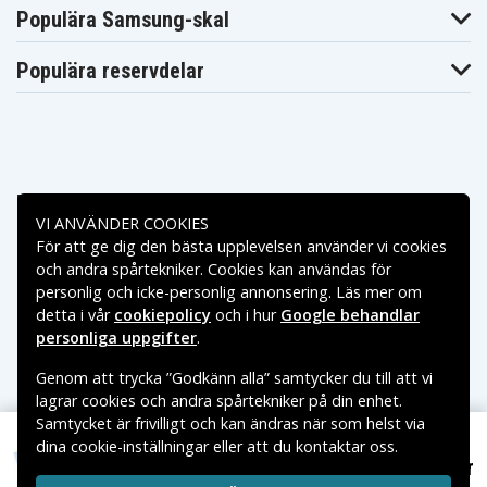
Populära Samsung-skal
Populära reservdelar
Betalningsalternativ
VI ANVÄNDER COOKIES
För att ge dig den bästa upplevelsen använder vi cookies
Leveransalternativ
och andra spårtekniker. Cookies kan användas för
personlig och icke-personlig annonsering. Läs mer om
detta i vår
cookiepolicy
och i hur
Google behandlar
personliga uppgifter
.
Genom att trycka ”Godkänn alla” samtycker du till att vi
lagrar cookies och andra spårtekniker på din enhet.
Samtycket är frivilligt och kan ändras när som helst via
dina cookie-inställningar eller att du kontaktar oss.
Copyright © 2026, Spares Nordic AB
189 kr
Samsung SC-MX20C, 7.4V, 750 mAh
VARUMÄRKEN SOM NÄMNS PÅ SIDAN TILLHÖR RESPEKTIVE