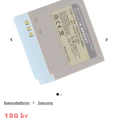
Item
1
item
item
of
0
Kamerabatterier
Samsung
1
2
189 kr