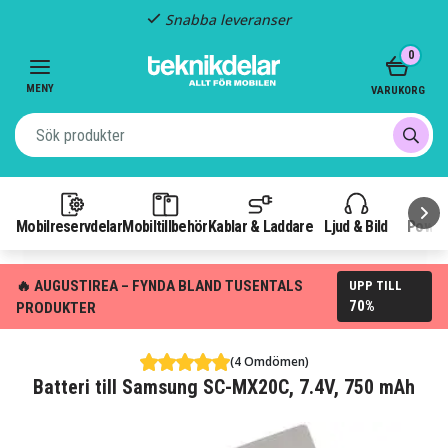
Snabba leveranser
Item
0
2
of
MENY
VARUKORG
3
Mobilreservdelar
Mobiltillbehör
Kablar & Laddare
Ljud & Bild
Power
🔥 AUGUSTIREA – FYNDA BLAND TUSENTALS
UPP TILL
70%
PRODUKTER
(4 Omdömen)
Batteri till Samsung SC-MX20C, 7.4V, 750 mAh