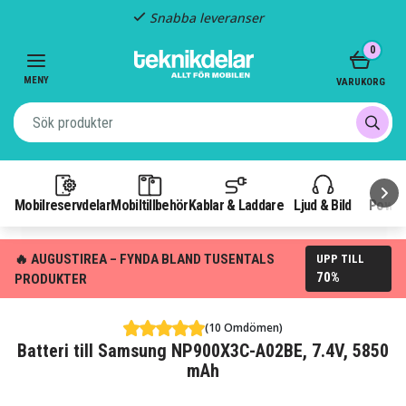
Snabba leveranser
Item
0
2
of
MENY
VARUKORG
3
Mobilreservdelar
Mobiltillbehör
Kablar & Laddare
Ljud & Bild
Power
🔥 AUGUSTIREA – FYNDA BLAND TUSENTALS
UPP TILL
70%
PRODUKTER
(10 Omdömen)
Batteri till Samsung NP900X3C-A02BE, 7.4V, 5850
mAh