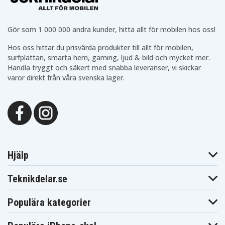
Samsung
NP900X3C-
NP900X3C-
NP900X3C-A04
A04BE
A04DE
Samsung
Samsung
Samsung
NP900X3C-
NP900X3C-
Gör som 1 000 000 andra kunder, hitta allt för mobilen hos oss!
NP900X3C-A04PL
A04FR
A04US
Samsung
Samsung
Hos oss hittar du prisvärda produkter till allt för mobilen,
Samsung
NP900X3C-
NP900X3C-
NP900X3C-A05
surfplattan, smarta hem, gaming, ljud & bild och mycket mer.
A05DE
A05FR
Handla tryggt och säkert med snabba leveranser, vi skickar
Samsung
Samsung
Samsung
NP900X3C-
NP900X3C-
varor direkt från våra svenska lager.
NP900X3C-A06
A05NL
A05US
Samsung
Samsung
Samsung
NP900X3C-
NP900X3C-
NP900X3C-
A06AU
A06DE
A06NL
Samsung
Samsung
Samsung
NP900X3C-
NP900X3C-A07
NP900X3C-A08
A07DE
Samsung
Samsung
Samsung
NP900X3C-
NP900X3C-
NP900X3C-AB1
Hjälp
A08DE
AB1AU
Samsung
Samsung
Samsung
NP900X3C-
NP900X3C-AB2
NP900X3C-B01
Teknikdelar.se
AB2AU
Samsung
Samsung
Samsung
NP900X3C-
NP900X3C-MS1
NP900X3D
Populära kategorier
MS1DE
Samsung
Samsung
Samsung
NP900X3D-
NP900X3D-
NP900X3D-A01
A01AU
A01CH