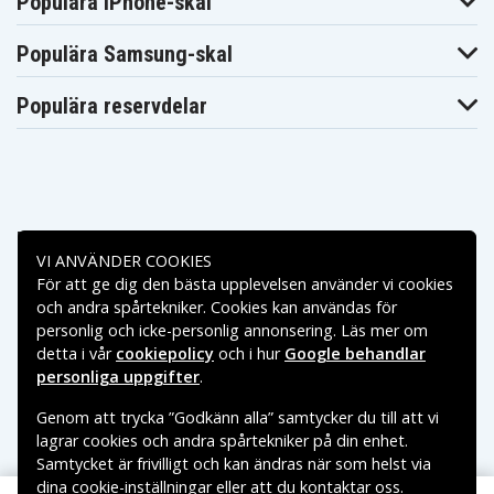
Populära iPhone-skal
Samsung
Samsung
Samsung
NP900X3D-
NP900X3D-
NP900X3D-
Populära Samsung-skal
A01CN
A01DE
A01FR
Samsung
Samsung
Samsung
NP900X3D-
NP900X3D-
NP900X3D-A01IT
Populära reservdelar
A01MX
A01PL
Samsung
Samsung
Samsung
NP900X3D-
NP900X3D-
NP900X3D-
A01UK
A01US
A01ZA
Samsung
Samsung
Samsung
NP900X3D-
NP900X3D-
NP900X3D-A02
A02CH
A02DE
Samsung
Samsung
Samsung
Betalningsalternativ
NP900X3D-
NP900X3D-
NP900X3D-A03
A02US
A03CA
VI ANVÄNDER COOKIES
Samsung
Samsung
Samsung
För att ge dig den bästa upplevelsen använder vi cookies
Leveransalternativ
NP900X3D-
NP900X3D-
NP900X3D-
och andra spårtekniker. Cookies kan användas för
A03CH
A03DE
A03FR
personlig och icke-personlig annonsering. Läs mer om
Samsung
Samsung
Samsung
NP900X3D-
NP900X3D-
detta i vår
cookiepolicy
och i hur
Google behandlar
NP900X3D-A03IT
A03PH
A03PL
personliga uppgifter
.
Samsung
Samsung
Samsung
NP900X3D-
NP900X3D-
NP900X3D-A04
A03US
A04CH
Genom att trycka ”Godkänn alla” samtycker du till att vi
Samsung
Samsung
lagrar cookies och andra spårtekniker på din enhet.
Samsung
NP900X3D-
NP900X3D-
NP900X3D-A05
Samtycket är frivilligt och kan ändras när som helst via
A04FR
A04US
dina cookie-inställningar eller att du kontaktar oss.
Samsung
Samsung
Samsung
Copyright © 2026, Spares Nordic AB