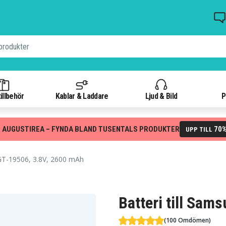
illbehör
Kablar & Laddare
Ljud & Bild
P
 AUGUSTIREA – FYNDA BLAND TUSENTALS PRODUKTER
70
UPP TILL
T-19506, 3.8V, 2600 mAh
Batteri till Sa
(100 Omdömen)