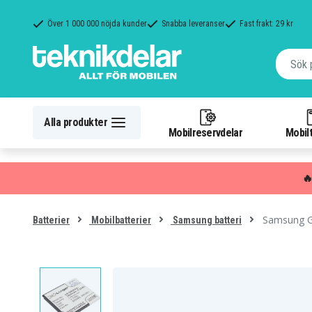
Över 1 000 000 nöjda kunder
Snabba leveranser
Fast frakt: 29 kr
Alla produkter
Mobilreservdelar
Mobilt

Samsung G
Batterier
Mobilbatterier
Samsung batteri