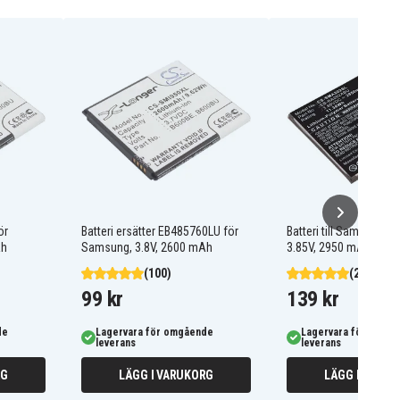
ör
Batteri ersätter EB485760LU för
Batteri till Samsung S
Ah
Samsung, 3.8V, 2600 mAh
3.85V, 2950 mAh
(100)
(2)
99 kr
139 kr
de
Lagervara för omgående
Lagervara för omgå
leverans
leverans
RG
LÄGG I VARUKORG
LÄGG I VARUK