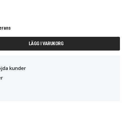
erans
LÄGG I VARUKORG
öjda kunder
er