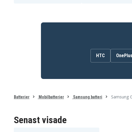
Samsung SCH-R970X
Samsung SCH-i959
Samsung SGH-M919V
Samsung SGH-N055
Samsung SGH-i537
Samsung SHV-E300
Samsung SHV-E300L
Samsung SHV-E300S
Samsung SHV-E330K
Samsung SHV-E330L
Samsung SHV-E470S
Samsung SPH-L720
HTC
OnePlu
Samsung G
Batterier
Mobilbatterier
Samsung batteri
Senast visade