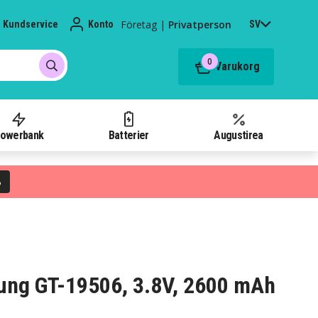
Företag
|
Privatperson
Kundservice
Konto
SV
0
Varukorg
owerbank
Batterier
Augustirea
%
msung GT-19506, 3.8V, 2600 mAh