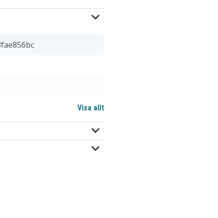
fae856bc
Visa allt
 mm