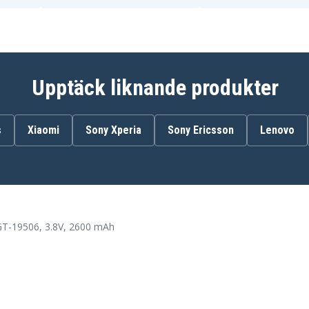
Samsung SGH-M919
Samsung SGH-i337
Samsung SHV-E300K
Samsung SHV-E330
Samsung SHV-E330S
Upptäck liknande produkter
s
Xiaomi
Sony Xperia
Sony Ericsson
Lenovo
T-19506, 3.8V, 2600 mAh