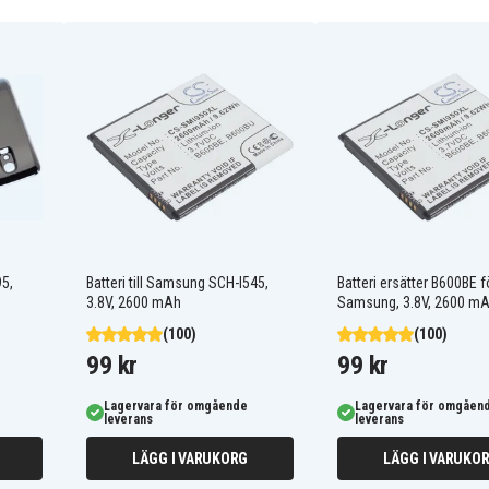
B600BU
EB-B600BUBESTA
Samsung G7120
Samsung GT-19295
Samsung GT-19505
Samsung GT-I9152
Samsung GT-I9502
95,
Batteri till Samsung SCH-I545,
Batteri ersätter B600BE f
Samsung Galaxy Mega
3.8V, 2600 mAh
Samsung, 3.8V, 2600 m
5.8
(100)
(100)
Samsung Galaxy S IV
Dous
99 kr
99 kr
Samsung Galaxy S4
Active
Lagervara för omgående
Lagervara för omgåen
os
Samsung Galaxy S4 LTE
leverans
leverans
Samsung Grand 2
LÄGG I VARUKORG
LÄGG I VARUKO
Samsung SCH-R970C