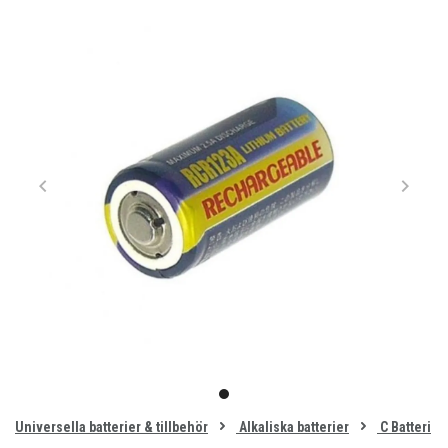
Item
1
item
of
0
Universella batterier & tillbehör
Alkaliska batterier
C Batteri
1