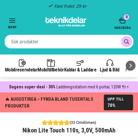
Fast frakt: 29 kr
Item
0
3
of
MENY
VARUKORG
3
Mobilreservdelar
Mobiltillbehör
Kablar & Laddare
Ljud & Bild
Power
Dagens super-deal - 30%
Laddningsstation med 6 portar, 120W 🔌⚡
🔥 AUGUSTIREA – FYNDA BLAND TUSENTALS
UPP TILL
70%
PRODUKTER
(33 Omdömen)
Nikon Lite Touch 110s, 3,0V, 500mAh