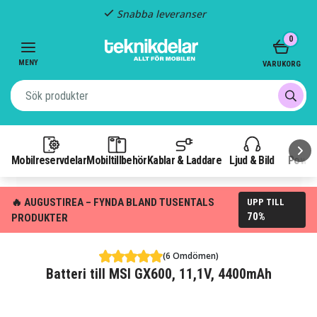
Snabba leveranser
Item
0
2
of
MENY
VARUKORG
3
Mobilreservdelar
Mobiltillbehör
Kablar & Laddare
Ljud & Bild
Power
🔥 AUGUSTIREA – FYNDA BLAND TUSENTALS
UPP TILL
70%
PRODUKTER
(6 Omdömen)
Batteri till MSI GX600, 11,1V, 4400mAh