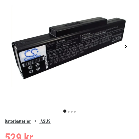
Item
1
item
item
item
item
of
0
Datorbatterier
ASUS
1
2
3
4
529 kr