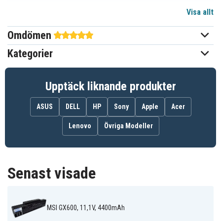
Visa allt
11,1 V
Spänning
Omdömen
Li-ion
Batterityp
Kategorier
Asus
Passar varumärke
Ja
Överladdningsskydd
Upptäck liknande produkter
205,40x54,29x20,20 mm
Mått
ASUS
DELL
HP
Sony
Apple
Acer
4400 mAh
Kapacitet
Lenovo
Övriga Modeller
Batteriet ersätter:
1957-14XXXP-
Senast visade
15G10N3475A0
261750
107
3UR18650F-2-
6-87-M66NS-
2C.201S0.001
QC-11
4CA
70-NFX2B3000
70-NI51B2000
70-NJ01B1100
MSI GX600, 11,1V, 4400mAh
70-NJ01B2000
70-NK3BB1000Z
70-NK3BB1200Z
70-