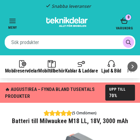
Snabba leveranser
Item
0
2
of
MENY
VARUKORG
3
Mobilreservdelar
Mobiltillbehör
Kablar & Laddare
Ljud & Bild
Power
🔥 AUGUSTIREA – FYNDA BLAND TUSENTALS
UPP TILL
70%
PRODUKTER
(5 Omdömen)
Batteri till Milwaukee M18 LL, 18V, 3000 mAh