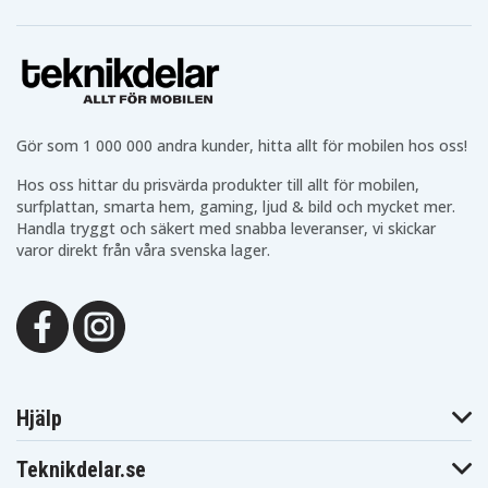
Milwaukee
Milwaukee
Milwaukee 2610
2607-20
2607-22CT
Milwaukee
Milwaukee
Milwaukee 2611
2610-20
2610-24
Milwaukee
Milwaukee
Milwaukee
2611-20
2611-24
2612-20
Milwaukee
Milwaukee
Milwaukee
2615-20
2615-21
2615-21CT
Gör som 1 000 000 andra kunder, hitta allt för mobilen hos oss!
Milwaukee
Milwaukee
Milwaukee 2620
2620-20
2620-21
Hos oss hittar du prisvärda produkter till allt för mobilen,
Milwaukee
Milwaukee
Milwaukee
surfplattan, smarta hem, gaming, ljud & bild och mycket mer.
2620-22
2625-20
2625-21
Handla tryggt och säkert med snabba leveranser, vi skickar
Milwaukee
Milwaukee
Milwaukee
2625-21CT
2626-20
2626-22
varor direkt från våra svenska lager.
Milwaukee
Milwaukee
Milwaukee 2630
2629-20
2629-22
Milwaukee
Milwaukee
Milwaukee
2630-20
2630-22
2632-20
Milwaukee
Milwaukee
Milwaukee
2632-22
2641-20
2641-202729-22
Milwaukee
Milwaukee
Milwaukee
2641-21CT
2642-21CT
2643-21CT
Milwaukee
Milwaukee
Milwaukee
Hjälp
2645-20
2645-22
2646-20
Milwaukee
Milwaukee
Milwaukee 2650
2646-21CT
2646-22CT
Teknikdelar.se
Milwaukee
Milwaukee
Milwaukee