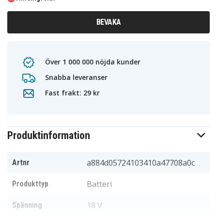
BEVAKA
Över 1 000 000 nöjda kunder
Snabba leveranser
Fast frakt: 29 kr
Produktinformation
a884d05724103410a47708a0c
Artnr
Batteri
Produkttyp
18 V
Spänning