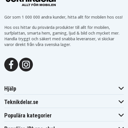
2650-20
2650-21
2650-22
Milwaukee
Milwaukee
Milwaukee
2651-20
2651-22
2652-20
Milwaukee
Milwaukee
Milwaukee
Gör som 1 000 000 andra kunder, hitta allt för mobilen hos oss!
2652-22
2653-20
2653-22
Milwaukee
Milwaukee
Milwaukee
Hos oss hittar du prisvärda produkter till allt för mobilen,
2653-22CT
2656-22CT
2657-20
surfplattan, smarta hem, gaming, ljud & bild och mycket mer.
Milwaukee
Milwaukee
Milwaukee
Handla tryggt och säkert med snabba leveranser, vi skickar
2662-20
2662-22
2663-20
varor direkt från våra svenska lager.
Milwaukee
Milwaukee
Milwaukee
2663-22
2664-20
2664-22
Milwaukee
Milwaukee
Milwaukee
2665-20
2665-22
2673-22
Milwaukee
Milwaukee
Milwaukee
2676-20
2676-22
2676-23
Milwaukee
Milwaukee
Milwaukee
2680-20
2680-22
2682-20
Milwaukee
Milwaukee
Milwaukee
2682-22
2697-22
2701-20
Hjälp
Milwaukee
Milwaukee
Milwaukee
2701-22CT
2702-20
2702-22CT
Teknikdelar.se
Milwaukee
Milwaukee
Milwaukee
2704-20
2704-22
2705-20
Milwaukee
Milwaukee
Milwaukee
Populära kategorier
2705-22
2706-22
2707-20
Milwaukee
Milwaukee
Milwaukee
2707-22
2708-20
2708-222607-22