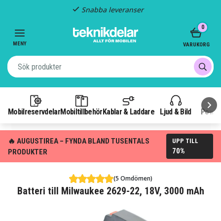
Snabba leveranser
Item
0
2
of
MENY
VARUKORG
3
Mobilreservdelar
Mobiltillbehör
Kablar & Laddare
Ljud & Bild
Power
🔥 AUGUSTIREA – FYNDA BLAND TUSENTALS
UPP TILL
70%
PRODUKTER
(5 Omdömen)
Batteri till Milwaukee 2629-22, 18V, 3000 mAh