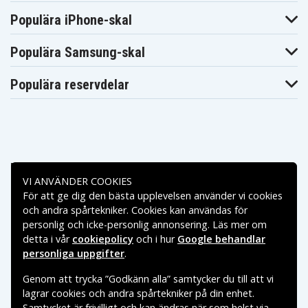
Populära iPhone-skal
Populära Samsung-skal
Populära reservdelar
Betalningsalternativ
VI ANVÄNDER COOKIES
För att ge dig den bästa upplevelsen använder vi cookies
Leveransalternativ
och andra spårtekniker. Cookies kan användas för
personlig och icke-personlig annonsering. Läs mer om
detta i vår
cookiepolicy
och i hur
Google behandlar
personliga uppgifter
.
Genom att trycka ”Godkänn alla” samtycker du till att vi
lagrar cookies och andra spårtekniker på din enhet.
Samtycket är frivilligt och kan ändras när som helst via