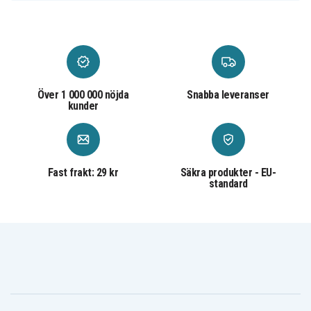
Lenovo S410pT-
Lenovo S405-ASI
Lenovo S410-IFI
IFI
Över 1 000 000 nöjda
Snabba leveranser
kunder
Fast frakt: 29 kr
Säkra produkter - EU-
standard