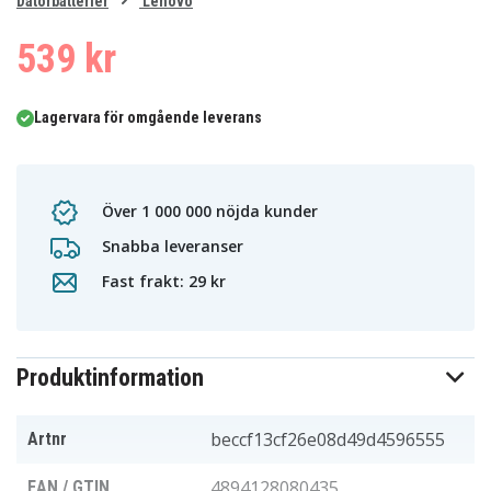
0
Datorbatterier
Lenovo
1
539 kr
Lagervara för omgående leverans
Över 1 000 000 nöjda kunder
Snabba leveranser
Fast frakt: 29 kr
Produktinformation
beccf13cf26e08d49d4596555
Artnr
4894128080435
EAN / GTIN