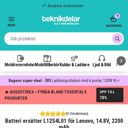
Snabba leveranser
Item
0
2
of
MENY
VARUKORG
3
Mobilreservdelar
Mobiltillbehör
Kablar & Laddare
Ljud & Bild
Power
Dagens super-deal - 30%
Laddningsstation med 6 portar, 120W 🔌⚡
🔥 AUGUSTIREA – FYNDA BLAND TUSENTALS
UPP TILL
70%
PRODUKTER
(5 Omdömen)
Batteri ersätter L12S4L01 för Lenovo, 14.8V, 2200
mAh