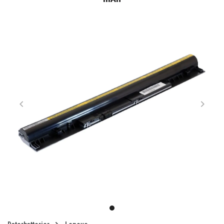
Item
1
item
of