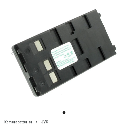
Item
1
item
of
0
Kamerabatterier
JVC
1