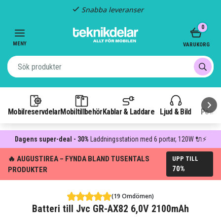
Snabba leveranser
Item
0
2
of
MENY
VARUKORG
3
Mobilreservdelar
Mobiltillbehör
Kablar & Laddare
Ljud & Bild
Power
Dagens super-deal - 30%
Laddningsstation med 6 portar, 120W 🔌⚡
🔥 AUGUSTIREA – FYNDA BLAND TUSENTALS
UPP TILL
70%
PRODUKTER
(19 Omdömen)
Batteri till Jvc GR-AX82 6,0V 2100mAh