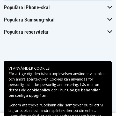
Populära iPhone-skal
Populära Samsung-skal
Populära reservdelar
Betalningsalternativ
VI ANVÄNDER COOKIES
För att ge dig den bästa upplevelsen använder vi cookies
Leveransalternativ
och andra spårtekniker. Cookies kan användas för
personlig och icke-personlig annonsering. Läs mer om
detta i vår
cookiepolicy
och i hur
Google behandlar
personliga uppgifter
.
Genom att trycka ”Godkänn alla” samtycker du till att vi
lagrar cookies och andra spårtekniker på din enhet.
Samtycket är frivilligt och kan ändras när som helst via