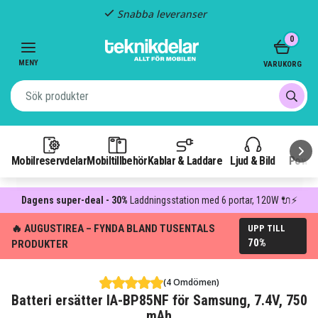
Snabba leveranser
Item
0
2
of
MENY
VARUKORG
3
Mobilreservdelar
Mobiltillbehör
Kablar & Laddare
Ljud & Bild
Power
Dagens super-deal - 30%
Laddningsstation med 6 portar, 120W 🔌⚡
🔥 AUGUSTIREA – FYNDA BLAND TUSENTALS
UPP TILL
70%
PRODUKTER
(4 Omdömen)
Batteri ersätter IA-BP85NF för Samsung, 7.4V, 750
mAh