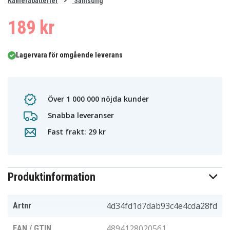
0
Kamerabatterier
Samsung
1
2
189 kr
Lagervara för omgående leverans
Över 1 000 000 nöjda kunder
Snabba leveranser
Fast frakt: 29 kr
Produktinformation
4d34fd1d7dab93c4e4cda28fd
Artnr
4894128020561
EAN / GTIN