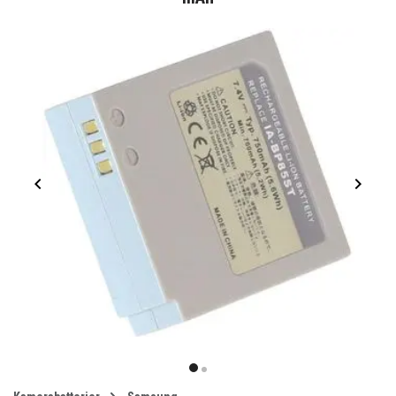
Item
1
item
item
of