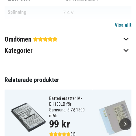
7,4 V
Spänning
Visa allt
Li-ion
Batterityp
Omdömen
Samsung
Passar varumärke
Kategorier
Ja
Överladdningsskydd
Går att använda i
Ja
originalladdaren
Relaterade produkter
38,90x38,60x13,34 mm
Mått
Batteri ersätter IA-
750 mAh
Kapacitet
BH130LB för
Samsung, 3.7V, 1300
mAh
Batteriet ersätter:
99 kr
IA-BP85NF
IA-BP85ST
(1)