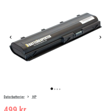
Item
1
item
item
item
item
of
0
Datorbatterier
HP
1
2
3
4
499 kr