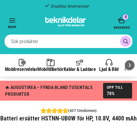
Snabba leveranser
Item
0
2
of
MENY
VARUKORG
3
Mobilreservdelar
Mobiltillbehör
Kablar & Laddare
Ljud & Bild
Power
🔥 AUGUSTIREA – FYNDA BLAND TUSENTALS
UPP TILL
70%
PRODUKTER
(437 Omdömen)
Batteri ersätter HSTNN-UB0W för HP, 10.8V, 4400 mAh