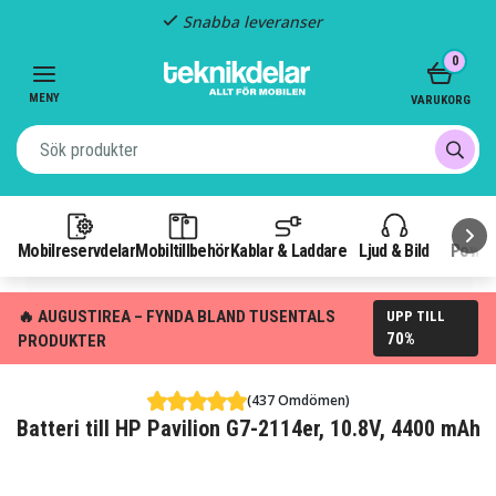
Snabba leveranser
Item
0
2
of
MENY
VARUKORG
3
Mobilreservdelar
Mobiltillbehör
Kablar & Laddare
Ljud & Bild
Power
🔥 AUGUSTIREA – FYNDA BLAND TUSENTALS
UPP TILL
70%
PRODUKTER
(437 Omdömen)
Batteri till HP Pavilion G7-2114er, 10.8V, 4400 mAh