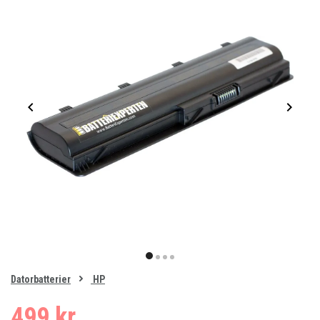
Item
1
item
item
item
item
of
0
Datorbatterier
HP
1
2
3
4
499 kr