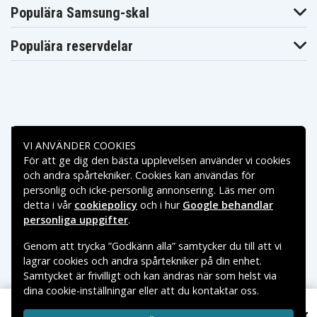
1005es
1005tx
1006tx
Populära Samsung-skal
HP Pavilion DV7-
HP Pavilion DV7-
HP Pavilion DV7-
1007ef
1007tx
1008ef
Populära reservdelar
HP Pavilion DV7-
HP Pavilion DV7-
HP Pavilion DV7-
1008eg
1008tx
1009tx
HP Pavilion DV7-
HP Pavilion DV7-
HP Pavilion DV7-
1010ed
1010ef
1010eg
HP Pavilion DV7-
HP Pavilion DV7-
HP Pavilion DV7-
1010el
1010eo
1010ep
HP Pavilion DV7-
HP Pavilion DV7-
HP Pavilion DV7-
1010es
1010et
1010tx
Betalningsalternativ
HP Pavilion DV7-
HP Pavilion DV7-
HP Pavilion DV7-
VI ANVÄNDER COOKIES
1011tx
1012tx
1013tx
För att ge dig den bästa upplevelsen använder vi cookies
HP Pavilion DV7-
HP Pavilion DV7-
HP Pavilion DV7-
Leveransalternativ
1014ca
1014tx
1015eg
och andra spårtekniker. Cookies kan användas för
HP Pavilion DV7-
HP Pavilion DV7-
HP Pavilion DV7-
personlig och icke-personlig annonsering. Läs mer om
1015el
1015eo
1015tx
detta i vår
cookiepolicy
och i hur
Google behandlar
HP Pavilion DV7-
HP Pavilion DV7-
HP Pavilion DV7-
1016nr
1016tx
1017eg
personliga uppgifter
.
HP Pavilion DV7-
HP Pavilion DV7-
HP Pavilion DV7-
1017tx
1018eg
1018tx
Genom att trycka ”Godkänn alla” samtycker du till att vi
HP Pavilion DV7-
HP Pavilion DV7-
HP Pavilion DV7-
lagrar cookies och andra spårtekniker på din enhet.
1019tx
1020ea
1020eg
Samtycket är frivilligt och kan ändras när som helst via
HP Pavilion DV7-
HP Pavilion DV7-
HP Pavilion DV7-
1020el
1020eo
1020es
dina cookie-inställningar eller att du kontaktar oss.
Copyright © 2026, Spares Nordic AB
HP Pavilion DV7-
HP Pavilion DV7-
HP Pavilion DV7-
VARUMÄRKEN SOM NÄMNS PÅ SIDAN TILLHÖR RESPEKTIVE
1020ev
1020ew
1020tx
699 kr
HP Pavilion DV7-1005eg, 14.4V, 6600 mAh