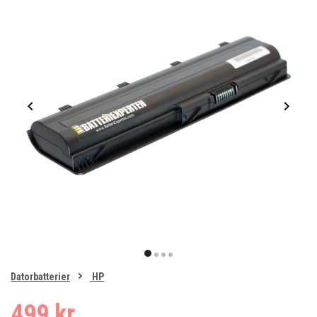
Item
1
item
item
item
item
of
0
Datorbatterier
HP
1
2
3
4
499 kr