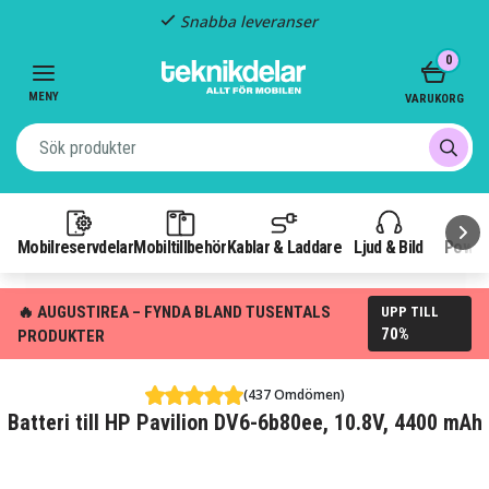
Snabba leveranser
Item
0
2
of
MENY
VARUKORG
3
Mobilreservdelar
Mobiltillbehör
Kablar & Laddare
Ljud & Bild
Power
🔥 AUGUSTIREA – FYNDA BLAND TUSENTALS
UPP TILL
70%
PRODUKTER
(437 Omdömen)
Batteri till HP Pavilion DV6-6b80ee, 10.8V, 4400 mAh