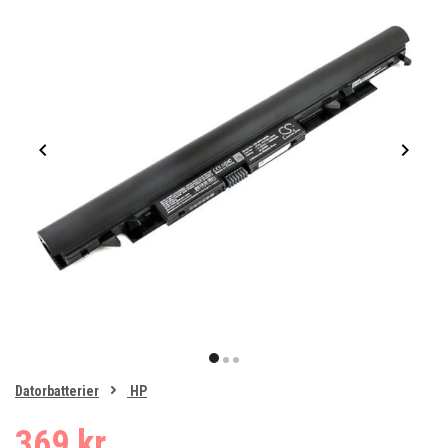
Item
1
item
item
item
of
0
Datorbatterier
HP
1
2
3
369 kr