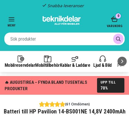
Snabba leveranser
Item
0
2
of
MENY
VARUKORG
3
Mobilreservdelar
Mobiltillbehör
Kablar & Laddare
Ljud & Bild
Power
🔥 AUGUSTIREA – FYNDA BLAND TUSENTALS
UPP TILL
70%
PRODUKTER
(61 Omdömen)
Batteri till HP Pavilion 14-BS001NE 14,8V 2400mAh