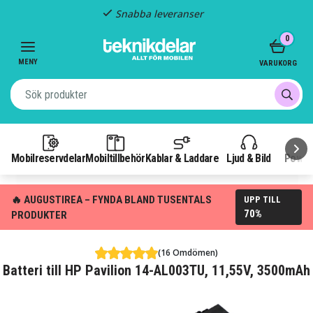
Snabba leveranser
Item
0
2
of
MENY
VARUKORG
3
Mobilreservdelar
Mobiltillbehör
Kablar & Laddare
Ljud & Bild
Power
🔥 AUGUSTIREA – FYNDA BLAND TUSENTALS
UPP TILL
70%
PRODUKTER
(16 Omdömen)
Batteri till HP Pavilion 14-AL003TU, 11,55V, 3500mAh