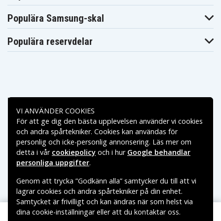
VMH650
VMH665LA
Hitachi
Hitachi
Hitachi VMH720
Populära Samsung-skal
VMH675LA
VMH720A
Hitachi
Hitachi
Hitachi VMH765LA
VMH755LA
VMH835LA
Populära reservdelar
Hitachi
Hitachi
Hitachi VMH855LA
VMH845LA
VMH865LA
Hitachi
Hitachi
Hitachi VMH945LA
VMH875LA
VMH9955LA
Hitachi
Hitachi VMH9975LA
Jvc GR-DLS1U
VMH9965LA
Jvc GR-
Jvc GR-DV9000
Jvc GR-DVL
DVL9000
Betalningsalternativ
Jvc GR-
VI ANVÄNDER COOKIES
Jvc GR-DVM1
Jvc GR-DVM1U
DVL9000U
För att ge dig den bästa upplevelsen använder vi cookies
Panasonic AG-
Leveransalternativ
Jvc GR-DVM801
Jvc GR-VBM1
och andra spårtekniker. Cookies kan användas för
BP25
Panasonic AG-
Panasonic AG-
personlig och icke-personlig annonsering. Läs mer om
Panasonic AG-EZ1U
EZ1
EZ20
detta i vår
cookiepolicy
och i hur
Google behandlar
Panasonic AG-
Panasonic AG-
Panasonic
personliga uppgifter
.
EZ30P
EZ30U
AGBP15
Panasonic
Panasonic
Panasonic AGBP25
Genom att trycka ”Godkänn alla” samtycker du till att vi
AGBP15P
AGEZ1
Panasonic
Panasonic
lagrar cookies och andra spårtekniker på din enhet.
Panasonic AGEZ20
AGEZ1U
AGEZ20U
Samtycket är frivilligt och kan ändras när som helst via
Panasonic
Panasonic GA-
Panasonic EZ-1P
dina cookie-inställningar eller att du kontaktar oss.
AGEZ30U
EZ20
Copyright © 2026, Spares Nordic AB