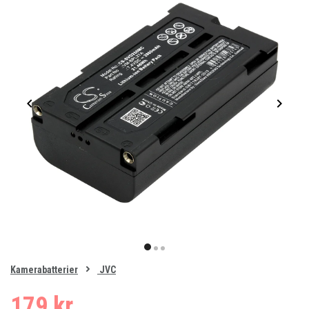
Item
1
item
item
item
of
0
Kamerabatterier
JVC
1
2
3
179 kr