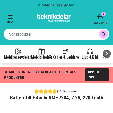
Snabba leveranser
Item
0
2
of
MENY
VARUKORG
3
Mobilreservdelar
Mobiltillbehör
Kablar & Laddare
Ljud & Bild
Power
🔥 AUGUSTIREA – FYNDA BLAND TUSENTALS
UPP TILL
70%
PRODUKTER
(11 Omdömen)
Batteri till Hitachi VMH720A, 7.2V, 2200 mAh