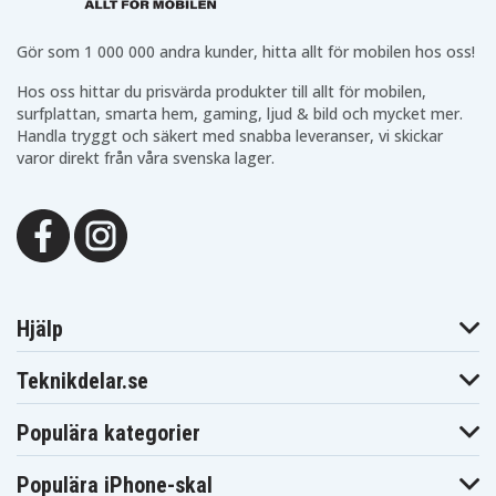
Hitachi VM-
Hitachi
Hitachi VM645LA
H955LA
VM835LA
Hitachi
Hitachi
Hitachi
Gör som 1 000 000 andra kunder, hitta allt för mobilen hos oss!
VM945LA
VM955LAVMD865
VMD865LA
Hitachi
Hitachi
Hitachi VMD875LA
Hos oss hittar du prisvärda produkter till allt för mobilen,
VMD873LA
VMD965
surfplattan, smarta hem, gaming, ljud & bild och mycket mer.
Hitachi
Hitachi
Hitachi
VMD965LA
VMD975LAVME340A
VME340LA
Handla tryggt och säkert med snabba leveranser, vi skickar
Hitachi
Hitachi
varor direkt från våra svenska lager.
Hitachi VME368E
VME350A
VME368LE
Hitachi
Hitachi
Hitachi VME465LA
VME455LA
VME530A
Hitachi
Hitachi
Hitachi VME540A
VME535LA
VME540LA
Hitachi
Hitachi
Hitachi VME545LA
VME545A
VME555LA
Hitachi
Hitachi
Hitachi VME565LA
VME565
VME635A
Hjälp
Hitachi
Hitachi
Hitachi VME635LA
VME635L
VME645A
Hitachi
Hitachi
Teknikdelar.se
Hitachi VME755LA
VME645LA
VME835LA
Hitachi
Hitachi
Hitachi VMH35LA
VME855LA
VMH635A
Populära kategorier
Hitachi
Hitachi
Hitachi VMH640A
VMH635LA
VMH645LA
Populära iPhone-skal
Hitachi
Hitachi
Hitachi VMH650A