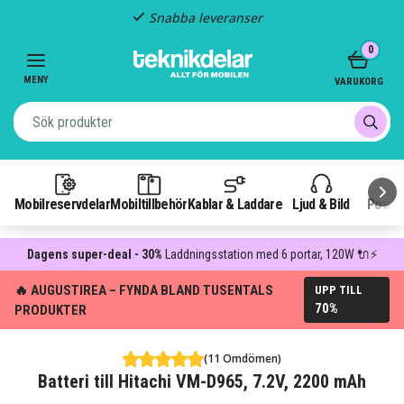
Snabba leveranser
Item
0
2
of
MENY
VARUKORG
3
Mobilreservdelar
Mobiltillbehör
Kablar & Laddare
Ljud & Bild
Power
Dagens super-deal - 30%
Laddningsstation med 6 portar, 120W 🔌⚡
🔥 AUGUSTIREA – FYNDA BLAND TUSENTALS
UPP TILL
70%
PRODUKTER
(11 Omdömen)
Batteri till Hitachi VM-D965, 7.2V, 2200 mAh