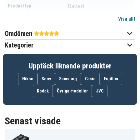
Batteri
Produkttyp
Visa allt
7,2 V
Spänning
Omdömen
Li-ion
Batterityp
Kategorier
JVC
Passar varumärke
Ja
Överladdningsskydd
Upptäck liknande produkter
Går att använda i
Ja
Nikon
Sony
Samsung
Casio
Fujifilm
originalladdaren
Kodak
Övriga modeller
JVC
70,60x37,85x19,95 mm
Mått
2200 mAh
Kapacitet
Senast visade
Batteriet ersätter:
AG-BP15P
BB-65L
BN-V812