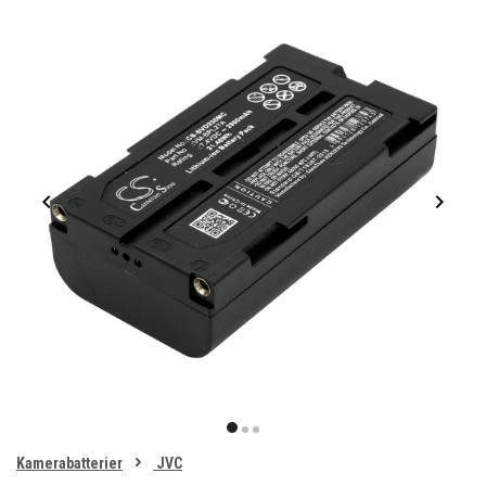
Item
1
item
item
item
of
0
Kamerabatterier
JVC
1
2
3