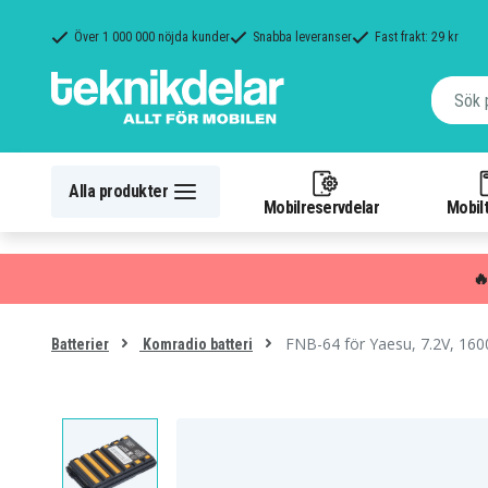
Över 1 000 000 nöjda kunder
Snabba leveranser
Fast frakt: 29 kr
Alla produkter
Mobilreservdelar
Mobilt

FNB-64 för Yaesu, 7.2V, 16
Batterier
Komradio batteri