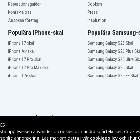
Reparationsguider
Cookies
Kontakta oss
Press
Ansökan företag
Inspiration
Populära iPhone-skal
Populära Samsung-s
iPhone 17 skal
Samsung Galaxy S26 Skal
iPhone Air skal
Samsung Galaxy S26 Plus Ska
iPhone 17 Pro skal
Samsung Galaxy S26 Ultra Sk
iPhone 17 Pro Max skal
Samsung Galaxy S25 Skal
iPhone 17e skal
Samsung Galaxy S25 FE Skal
Leveransalternativ
ES
sta upplevelsen använder vi cookies och andra spårtekniker. Cookie
rsonlig annonsering. Läs mer om detta i vår
cookiepolicy
och i hur