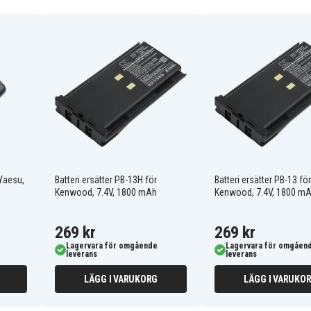
FNB-64H
FNB-94
FNB-V57IS
FNB-V88
 Yaesu,
Batteri ersätter PB-13H för
Batteri ersätter PB-13 för
Kenwood, 7.4V, 1800 mAh
Kenwood, 7.4V, 1800 m
70S
Standard Horizon HX500S
Vertex FT-250R
269 kr
269 kr
Vertex FT-277R
Lagervara för omgående
Lagervara för omgåen
Vertex VX-110
leverans
leverans
Vertex VX-150
Vertex VX-170
LÄGG I VARUKORG
LÄGG I VARUKO
Vertex VX-210
Vertex VX-410