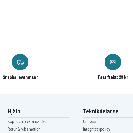
Yaesu/vertex VX-410
Yaesu/vertex VX-414E
Yaesu/vertex VX-420
Yaesu/vertex VX-424
Yaesu/vertex VX-427E
Snabba leveranser
Fast frakt: 29 kr
Hjälp
Teknikdelar.se
Köp- och leveransvillkor
Om oss
Retur & reklamation
Integritetspolicy