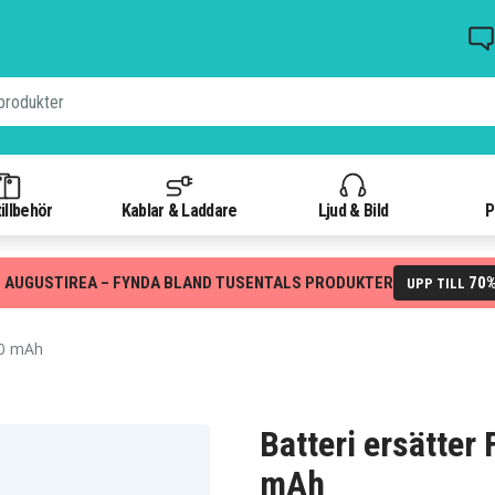
illbehör
Kablar & Laddare
Ljud & Bild
P
 AUGUSTIREA – FYNDA BLAND TUSENTALS PRODUKTER
70
UPP TILL
00 mAh
Batteri ersätter
mAh