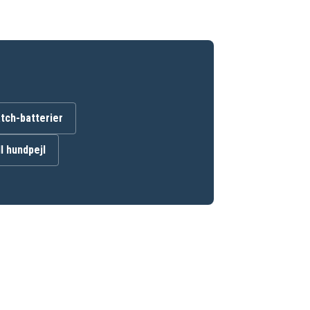
ch-batterier
ll hundpejl