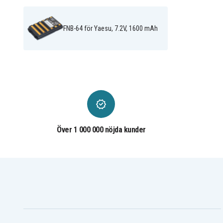
Yaesu/vertex VX-246
Yaesu/vertex VX-400
Yaesu/vertex VX-410E
Yaesu/vertex VX-414
Yaesu/vertex VX-417
Yaesu/vertex VX-417E
FNB-64 för Yaesu, 7.2V, 1600 mAh
Yaesu/vertex VX-420A
Yaesu/vertex VX-420E
Yaesu/vertex VX-424E
Yaesu/vertex VX-427
Yaesu/vertex VX-800U
Yaesu/vertex VX-800V
Över 1 000 000 nöjda kunder