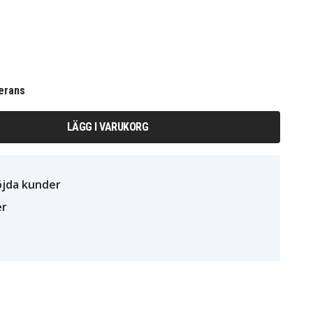
erans
LÄGG I VARUKORG
öjda kunder
er