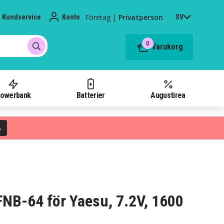
Företag
|
Privatperson
Kundservice
Konto
SV
0
Varukorg
owerbank
Batterier
Augustirea
%
 FNB-64 för Yaesu, 7.2V, 1600