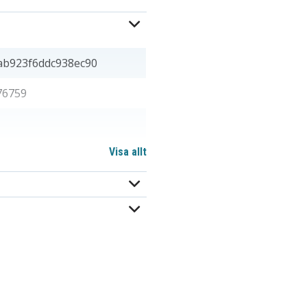
ab923f6ddc938ec90
76759
Visa allt
,10 x 17,00 mm