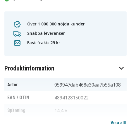
Över 1 000 000 nöjda kunder
Snabba leveranser
Fast frakt: 29 kr
Produktinformation
059947dab468e30aa7b55a108
Artnr
4894128150022
EAN / GTIN
14,4 V
Spänning
Visa allt
Li-ion
Batterityp