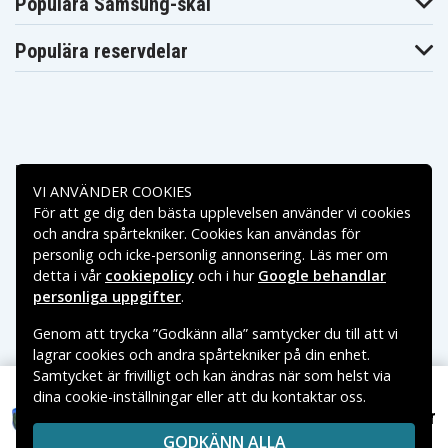
Populära Samsung-skal
Populära reservdelar
Betalningsalternativ
VI ANVÄNDER COOKIES
För att ge dig den bästa upplevelsen använder vi cookies
Leveransalternativ
och andra spårtekniker. Cookies kan användas för
personlig och icke-personlig annonsering. Läs mer om
detta i vår
cookiepolicy
och i hur
Google behandlar
personliga uppgifter
.
Genom att trycka ”Godkänn alla” samtycker du till att vi
lagrar cookies och andra spårtekniker på din enhet.
Samtycket är frivilligt och kan ändras när som helst via
dina cookie-inställningar eller att du kontaktar oss.
Copyright © 2026, Spares Nordic AB
299 kr
Eufy RoboVac 11S Max 14,4V 2600mAh
VARUMÄRKEN SOM NÄMNS PÅ SIDAN TILLHÖR RESPEKTIVE
GODKÄNN ALLA
VARUMÄRKES ÄGARE.