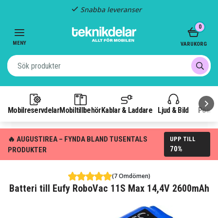
Snabba leveranser
Item
0
2
of
MENY
VARUKORG
3
Mobilreservdelar
Mobiltillbehör
Kablar & Laddare
Ljud & Bild
Power
🔥 AUGUSTIREA – FYNDA BLAND TUSENTALS
UPP TILL
70%
PRODUKTER
(7 Omdömen)
Batteri till Eufy RoboVac 11S Max 14,4V 2600mAh