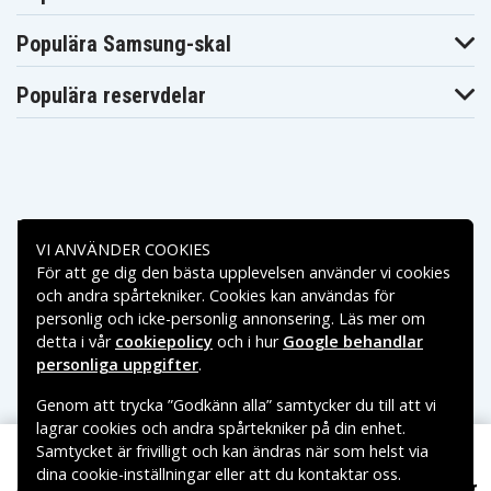
DEWALT DW979
DW979K
DW979K-2
DEWALT
DEWALT
DEWALT DW980
Populära Samsung-skal
DW979K2-BR
DW980K-2
DEWALT
DEWALT
DEWALT DW981
DW981KD-2
DW981KF-2
Populära reservdelar
DEWALT
Dewalt 152250-
DEWALT V2898B
DW981KQ
27
Dewalt 397745-
Dewalt DC528
Dewalt 2802
01
(Flash Light)
Dewalt DC528
Dewalt DC920KA
Dewalt DC925
Flash Light
Dewalt DC925KA
Dewalt DC925KB
Dewalt DC925VA
Betalningsalternativ
Dewalt DC988
Dewalt DC988KA
Dewalt DC988KB
VI ANVÄNDER COOKIES
Dewalt DW904
Dewalt DC988VA
Dewalt DE9071
Flash Light
För att ge dig den bästa upplevelsen använder vi cookies
Leveransalternativ
Dewalt
och andra spårtekniker. Cookies kan användas för
Dewalt DW908
Dewalt DW915
DW904(Flash
Flashlight)
(Flash Light)
personlig och icke-personlig annonsering. Läs mer om
Light)
Dewalt DW915
Dewalt DW917
Dewalt DW917
detta i vår
cookiepolicy
och i hur
Google behandlar
Flash Light
(Flash Light)
Flash Light
personliga uppgifter
.
Dewalt
Dewalt
Dewalt DW927K
DW953RFK
DW999KQ
Genom att trycka ”Godkänn alla” samtycker du till att vi
lagrar cookies och andra spårtekniker på din enhet.
Samtycket är frivilligt och kan ändras när som helst via
dina cookie-inställningar eller att du kontaktar oss.
Copyright © 2026, Spares Nordic AB
569 kr
DWCB14 för Dewalt, 12V, 3000mAh