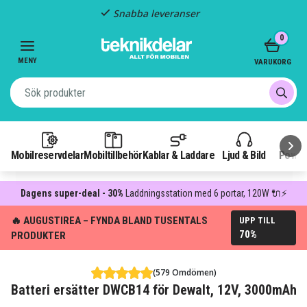
Snabba leveranser
Item
0
2
of
MENY
VARUKORG
3
Mobilreservdelar
Mobiltillbehör
Kablar & Laddare
Ljud & Bild
Power
Dagens super-deal - 30%
Laddningsstation med 6 portar, 120W 🔌⚡
🔥 AUGUSTIREA – FYNDA BLAND TUSENTALS
UPP TILL
70%
PRODUKTER
(579 Omdömen)
Batteri ersätter DWCB14 för Dewalt, 12V, 3000mAh