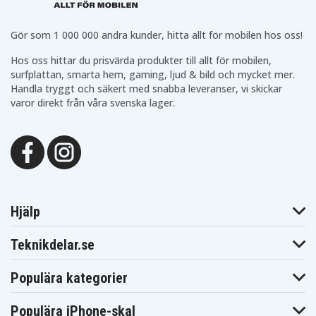
DEWALT
DEWALT
DEWALT
DW924K2B2
DW924K2B3
DW924K2BR
DEWALT
DEWALT
DEWALT
Gör som 1 000 000 andra kunder, hitta allt för mobilen hos oss!
DW927K-2
DW927K2
DW927KV-2
DEWALT
DEWALT
Hos oss hittar du prisvärda produkter till allt för mobilen,
DEWALT DW930
DW930K
DW940K
surfplattan, smarta hem, gaming, ljud & bild och mycket mer.
DEWALT
DEWALT
DEWALT DW953
Handla tryggt och säkert med snabba leveranser, vi skickar
DW940K-2
DW953K
varor direkt från våra svenska lager.
DEWALT
DEWALT
DEWALT
DW953K-2
DW953KF-2
DW953KS-2
DEWALT
DEWALT
DEWALT DW956
DW953KV-2
DW953RFK2
DEWALT
DEWALT
DEWALT DW965
DW965K
DW965K-2
DEWALT
DEWALT
DEWALT DW970
DW968K-2
DW971K-2
DEWALT
DEWALT
DEWALT DW972
DW972B
DW972K
Hjälp
DEWALT
DEWALT
DEWALT
DW972K-2
DW972KQ-2
DW972KS-2
DEWALT
DEWALT
DEWALT
Teknikdelar.se
DW972RLK2
DW974K
DW974K-2
DEWALT
DEWALT
DEWALT
DW974KQ
DW975B
DW975K
Populära kategorier
DEWALT
DEWALT
DEWALT
DW976K
DW977B
DW977K
Populära iPhone-skal
DEWALT
DEWALT