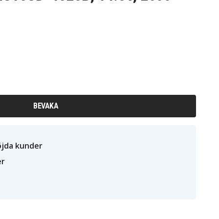
BEVAKA
öjda kunder
er