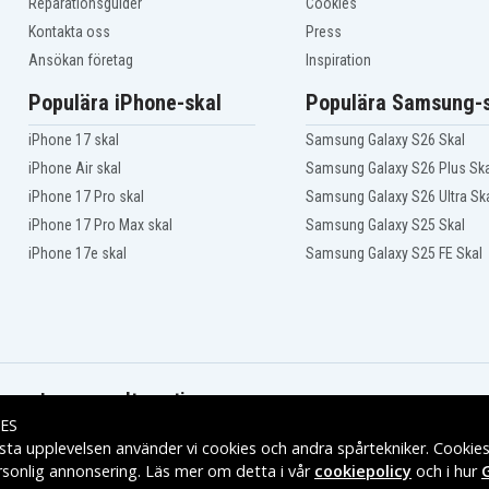
Dell Inspiron 15 3000
Reparationsguider
Cookies
Series (3542)
Kontakta oss
Press
Dell Inspiron 15 3537
Ansökan företag
Inspiration
Dell Inspiron 15 3542-
2293
Populära iPhone-skal
Populära Samsung-s
Dell Inspiron 15CR-4528B
Dell Inspiron 15R (5521)
iPhone 17 skal
Samsung Galaxy S26 Skal
Dell Inspiron 15R 5521
iPhone Air skal
Samsung Galaxy S26 Plus Ska
Dell Inspiron 15R-5521
iPhone 17 Pro skal
Samsung Galaxy S26 Ultra Sk
1
Dell Inspiron 15RV
iPhone 17 Pro Max skal
Samsung Galaxy S25 Skal
Dell Inspiron 17 (3721)
iPhone 17e skal
Samsung Galaxy S25 FE Skal
Dell Inspiron 17 (5749-
3740)
Dell Inspiron 17 3737
Dell Inspiron 17 5748
Dell Inspiron 17-3721
Leveransalternativ
Dell Inspiron 17-5748
ES
Dell Inspiron 17R (5721)
sta upplevelsen använder vi cookies och andra spårtekniker. Cookie
Dell Inspiron 3443
rsonlig annonsering. Läs mer om detta i vår
cookiepolicy
och i hur
s
Dell Inspiron 3531