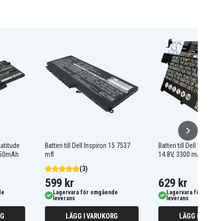
 Latitude
Batteri till Dell Inspiron 15 7537
Batteri till Dell Vostro
150mAh
mfl
14.8V, 3300 mAh
(3)
599 kr
629 kr
de
Lagervara för omgående
Lagervara för omgå
leverans
leverans
RG
LÄGG I VARUKORG
LÄGG I VARUK