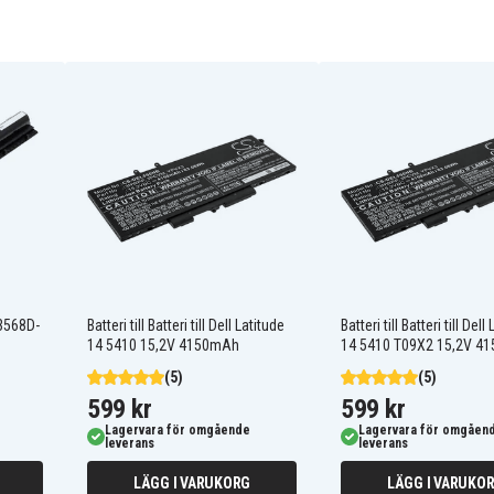
312-1387
312-1433
451-12108
4WY7C
6K73M
8RT13
DJ9W6
G35K4
N121Y
TT5W
VR7HM
XCMRD
-3568D-
Batteri till Batteri till Dell Latitude
Batteri till Batteri till Dell
14 5410 15,2V 4150mAh
14 5410 T09X2 15,2V 4
(5)
(5)
599 kr
599 kr
Lagervara för omgående
Lagervara för omgåen
leverans
leverans
Dell INS15CD-1328B
Dell INS15CD-1518L
LÄGG I VARUKORG
LÄGG I VARUKO
Dell INS15CD-1728B