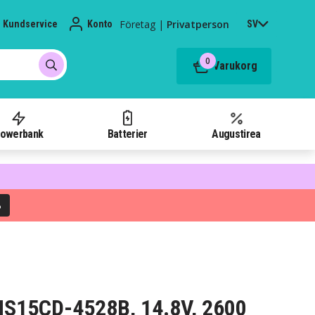
Företag
|
Privatperson
Kundservice
Konto
SV
0
Varukorg
owerbank
Batterier
Augustirea
%
l INS15CD-4528B, 14.8V, 2600