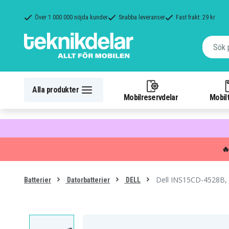
Över 1 000 000 nöjda kunder
Snabba leveranser
Fast frakt: 29 kr
Alla produkter
Mobilreservdelar
Mobilt

Dell INS15CD-4528B, 
Batterier
Datorbatterier
DELL