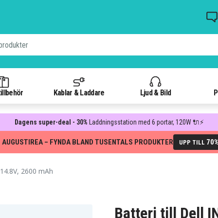
illbehör
Kablar & Laddare
Ljud & Bild
P
Dagens super-deal - 30%
Laddningsstation med 6 portar, 120W 🔌⚡
 AUGUSTIREA – FYNDA BLAND TUSENTALS PRODUKTER
70
UPP TILL
14.8V, 2600 mAh
Batteri till Del