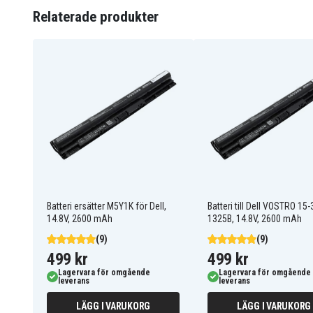
Relaterade produkter
Batteriet ersätter:
0MF69
24DRM
312-1390
312-1392
451-12097
451-12107
49VTP
4DMNG
68DTP
6HY59
6KP1N
6XH00
8TT5W
9K1VP
FW1MN
G019Y
MK1R0
MR90Y
PVJ7J
T1G4M
V1YJ7
V8VNT
W6XNM
X29KD
Batteri ersätter M5Y1K för Dell,
Batteri till Dell VOSTRO 15
XRDW2
YGMTN
14.8V, 2600 mAh
1325B, 14.8V, 2600 mAh
(9)
(9)
499 kr
499 kr
Batteriet är kompatibelt med följande modeller:
Lagervara för omgående
Lagervara för omgående
leverans
leverans
Dell INS14VD-3218T
Dell INS15CD-1108B
Dell INS15CD-1328L
Dell INS15CD-1518B
LÄGG I VARUKORG
LÄGG I VARUKORG
Dell INS15CD-1528B
Dell INS15CD-1528L