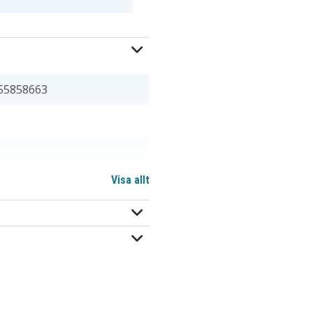
55858663
Visa allt
,80 mm