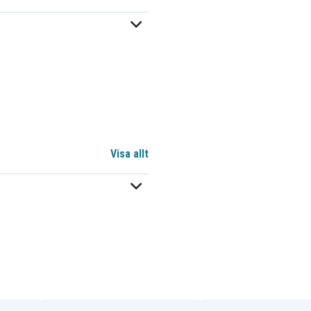
Visa allt
c0de886
00 mm