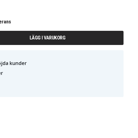
erans
LÄGG I VARUKORG
öjda kunder
er