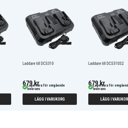
DCB112
60V MAX
DCB184-XJ
DCD710
Laddare till DCS310
Laddare till DCS310S2
DCD710S2
DCD771
DCD780B
679 kr
679 kr
DCD780N
Lagervara för omgående
Lagervara för omgåen
DCD785L2
leverans
leverans
DCD795
DCD985
LÄGG I VARUKORG
LÄGG I VARUKO
DCD985M2
DCE0811D1G-QW
DCE0811NR-XJ
DCE085D1G-QW
DCE088D1R-QW