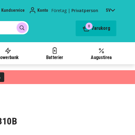
Företag
|
Privatperson
Kundservice
Konto
SV
0
Varukorg
owerbank
Batterier
Augustirea
%
S310B