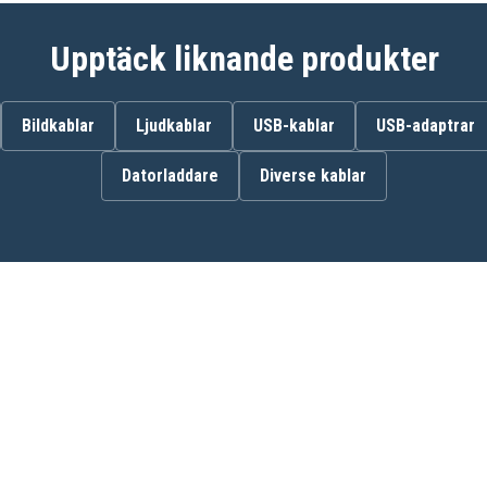
DCE089D1G-QW
DCF610D2-QW
Upptäck liknande produkter
DCF805
DCF813S2
DCF815N
DCF880C1-JP
Bildkablar
Ljudkablar
USB-kablar
USB-adaptrar
DCF880L2
DCF883L2
Datorladdare
Diverse kablar
DCF885B
DCF885M2
DCF886D2
DCF889HL2
DCF889M2
DCF895C2
DCF895M2
DCG412B
DCH213
DCHJ060
DCHJ061
DCHJ062
DCHJ063
DCHJ064
DCHJ065B
DCHJ066C1