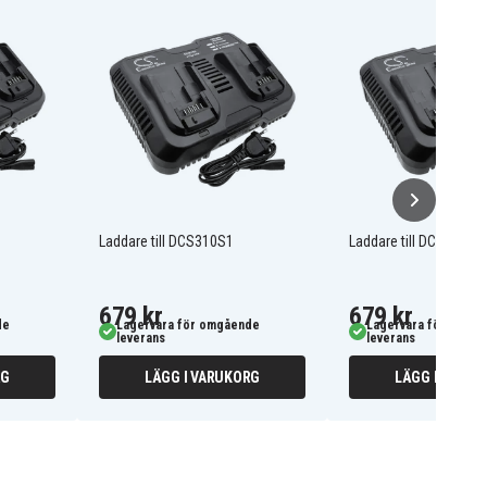
Laddare till DCS310S1
Laddare till DCS331B
679 kr
679 kr
de
Lagervara för omgående
Lagervara för omgå
leverans
leverans
RG
LÄGG I VARUKORG
LÄGG I VARUK