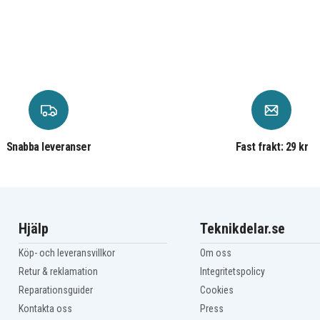
DCHJ068
DCHJ069C1
DCHJ070C1
DCK210S2
DCK212S2
DCL510
DCN690
DCR016
DCR019
DCR027-BD
Snabba leveranser
Fast frakt: 29 kr
DCS310B
DCS310S1
DCS331B
DCS331M1
DCS373M2
DCS380L1
Hjälp
Teknikdelar.se
DCS391
DCS391M1
Köp- och leveransvillkor
Om oss
DCT410D1-QW
DCT411
Retur & reklamation
Integritetspolicy
DCT412S1
Reparationsguider
Cookies
DCT414S1
Kontakta oss
Press
DCT418