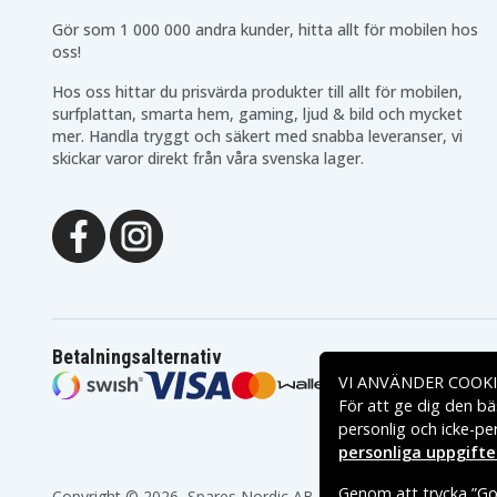
DCT419
DWST1-75659-QW
Gör som 1 000 000 andra kunder, hitta allt för mobilen hos
oss!
Hos oss hittar du prisvärda produkter till allt för mobilen,
surfplattan, smarta hem, gaming, ljud & bild och mycket
mer. Handla tryggt och säkert med snabba leveranser, vi
skickar varor direkt från våra svenska lager.
Betalningsalternativ
VI ANVÄNDER COOKI
För att ge dig den bä
personlig och icke-pe
personliga uppgifte
Genom att trycka ”God
Copyright © 2026, Spares Nordic AB