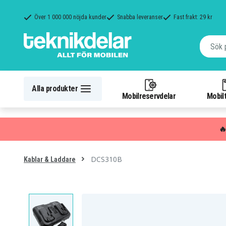
Över 1 000 000 nöjda kunder
Snabba leveranser
Fast frakt: 29 kr
Alla produkter
Mobilreservdelar
Mobilt

DCS310B
Kablar & Laddare