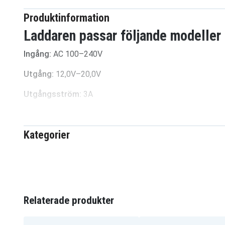
Produktinformation
Laddaren passar följande modeller
Ingång:
AC 100–240V
Utgång:
12,0V–20,0V
Utgångsström:
3A
Kontakt:
EU AC-kontakt
Kategorier
0a165a84e6361b5816
Artnr
4894128176053
EAN / GTIN
DeWalt
Passar varumärke
Relaterade produkter
200.00 x 115.50 x 80.
Mått