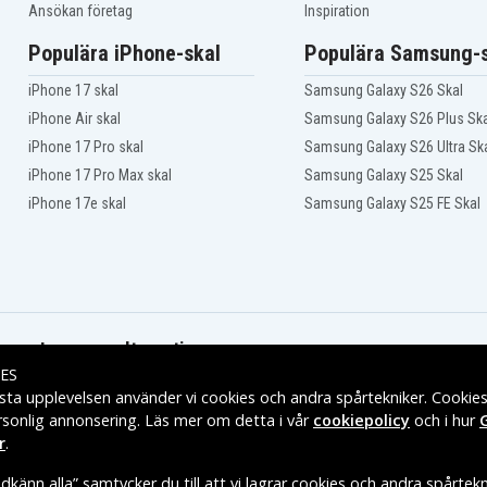
XR Li-Ion 18V
Ansökan företag
Inspiration
Populära iPhone-skal
Populära Samsung-s
iPhone 17 skal
Samsung Galaxy S26 Skal
iPhone Air skal
Samsung Galaxy S26 Plus Ska
iPhone 17 Pro skal
Samsung Galaxy S26 Ultra Sk
iPhone 17 Pro Max skal
Samsung Galaxy S25 Skal
iPhone 17e skal
Samsung Galaxy S25 FE Skal
Leveransalternativ
ES
sta upplevelsen använder vi cookies och andra spårtekniker. Cookie
rsonlig annonsering. Läs mer om detta i vår
cookiepolicy
och i hur
r
.
känn alla” samtycker du till att vi lagrar cookies och andra spårtekn