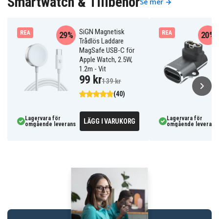
Smartwatch & Tillbehör
Se mer →
SiGN Magnetisk
REA
REA
29%
20%
Trådlös Laddare
MagSafe USB-C för
Apple Watch, 2.5W,
1.2m - Vit
99 kr
139 kr
(40)
Lagervara för
Lagervara för
LÄGG I VARUKORG
omgående leverans
omgående leverans