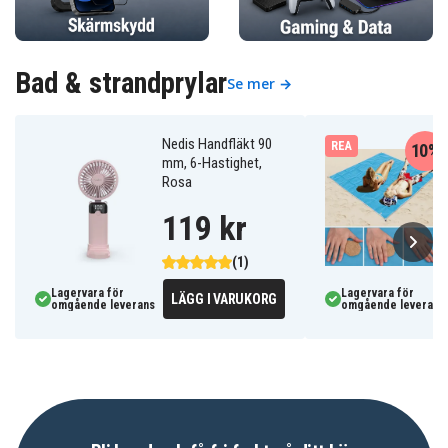
Bad & strandprylar
Se mer →
Nedis Handfläkt 90
REA
10%
mm, 6-Hastighet,
Rosa
119 kr
(1)
Lagervara för
Lagervara för
LÄGG I VARUKORG
omgående leverans
omgående leverans