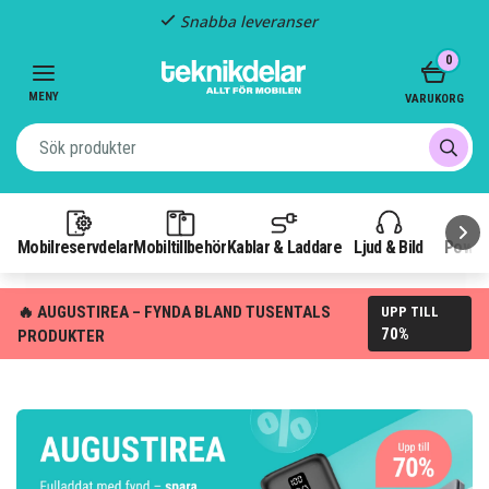
Fast frakt: 29 kr
Item
0
3
of
MENY
VARUKORG
3
Mobilreservdelar
Mobiltillbehör
Kablar & Laddare
Ljud & Bild
Power
🔥 AUGUSTIREA – FYNDA BLAND TUSENTALS
UPP TILL
70%
PRODUKTER