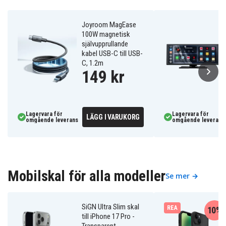
Joyroom MagEase
100W magnetisk
självupprullande
kabel USB-C till USB-
C, 1.2m
149 kr
Lagervara för
Lagervara för
LÄGG I VARUKORG
omgående leverans
omgående leverans
Mobilskal för alla modeller
Se mer →
SiGN Ultra Slim skal
REA
10%
till iPhone 17 Pro -
Transparent