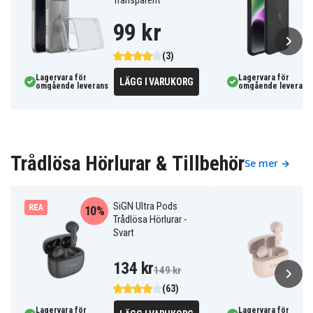
99 kr
(3)
Lagervara för
Lagervara för
LÄGG I VARUKORG
omgående leverans
omgående leverans
Trådlösa Hörlurar & Tillbehör
Se mer →
SiGN Ultra Pods
REA
10%
Trådlösa Hörlurar -
Svart
134 kr
149 kr
(63)
Lagervara för
Lagervara för