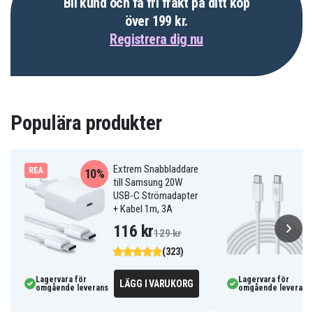
Bli kund och få fri frakt på ditt köp
över 199 kr.
Registrera dig nu
Populära produkter
Extrem Snabbladdare
REA
10%
till Samsung 20W
USB-C Strömadapter
+ Kabel 1m, 3A
116 kr
129 kr
(323)
Lagervara för
Lagervara för
LÄGG I VARUKORG
omgående leverans
omgående leverans