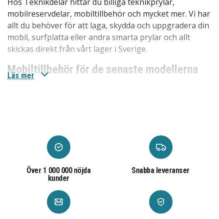
Hos Teknikdelar hittar du billiga teknikprylar,
mobilreservdelar, mobiltillbehör och mycket mer. Vi har
allt du behöver för att laga, skydda och uppgradera din
mobil, surfplatta eller andra smarta prylar och allt
skickas direkt från vårt lager i Sverige.
Mobiltillbehör för de senaste modellerna
Läs mer
Vi har
mobiltillbehören
till de senaste modellerna som
iPhone 17, iPhone 17 Pro, iPhone 17 Pro Max och
Samsung Galaxy S25 Ultra. Du hittar allt från mobilskal
till skärmskydd och laddare.
Mobilreservdelar till äldre modeller
Vi har
mobilreservdelarna
för de ledande
mobiltillverkarna som Apple, Samsung och många fler.
Över 1 000 000 nöjda
Snabba leveranser
kunder
Genom att laga din iPhone skärm eller byta batteri på
din Samsung Galaxy kan du förlänga levnadstiden på
dessa produkter. Våra mobilreservdelar är inte bara
prisvärda, de är också enkla att använda.