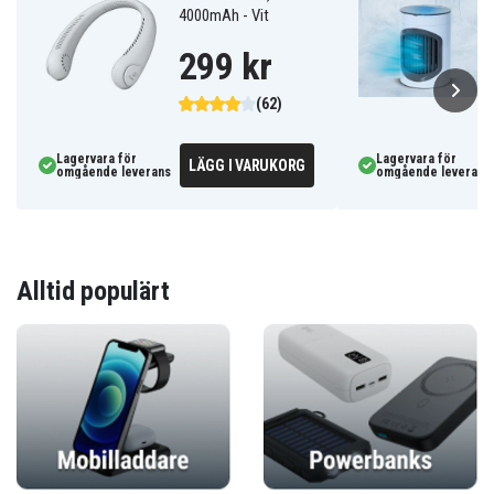
4000mAh - Vit
299 kr
(62)
Lagervara för
Lagervara för
LÄGG I VARUKORG
omgående leverans
omgående leverans
Alltid populärt