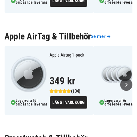
LÄGG I VARUKORG
omgående leverans
omgående leverans
Apple AirTag & Tillbehör
Se mer →
Apple Airtag 1-pack
349 kr
(134)
Lagervara för
Lagervara för
LÄGG I VARUKORG
omgående leverans
omgående leverans