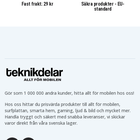
Fast frakt: 29 kr
Säkra produkter - EU-
standard
Hörlurar utifrån ditt behov
Vi har ett brett urval av
hörlurar
som AirPods, Galaxy
Buds och massor av prisvärda alternativ. Oavsett om du
vill ha trådlösa hörlurar eller trådade i olika typer av
storlekar och för olika typer av situationer.
Teknikprylarna för din vardag
Vi har utöver ovan nämnda teknikprylarna för din
vardag som
powerbanks
,
batterier
,
belysning
,
kablar
och mycket annat som behövs i din vardag.
Gör som 1 000 000 andra kunder, hitta allt för mobilen hos oss!
Teknikdelars positiva omdömen och betyg
Hos oss hittar du prisvärda produkter till allt för mobilen,
Vi på Teknikdelar är stolta över våra fina omdömen och
surfplattan, smarta hem, gaming, ljud & bild och mycket mer.
betyg på Trustpilot, Google och andra plattformar. Hos
Handla tryggt och säkert med snabba leveranser, vi skickar
oss får du säkra betalningar, ett fast fraktpris på 29
varor direkt från våra svenska lager.
kronor och snabb leverans från vårt lager i Sverige.