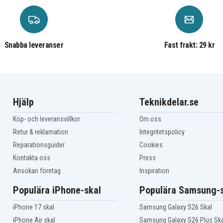
Asus A53
Asus A53BY
Asus A53J
Asus A53JC
Snabba leveranser
Fast frakt: 29 kr
Asus A53JQ
Asus A53JU
Asus A53SD
Asus A53SM
Asus A53TA
Asus A53Z
Hjälp
Teknikdelar.se
Asus A54H
Asus A54HY
Köp- och leveransvillkor
Om oss
Asus A83
Asus A83BY
Retur & reklamation
Integritetspolicy
Asus A83SA
Reparationsguider
Cookies
Asus A83SM
Kontakta oss
Press
Asus A83TA
Asus K43B
Ansökan företag
Inspiration
Asus K43F
Asus K43SJ
Populära iPhone-skal
Populära Samsung-s
Asus K53
Asus K53BY
iPhone 17 skal
Samsung Galaxy S26 Skal
Asus K53J
iPhone Air skal
Samsung Galaxy S26 Plus Ska