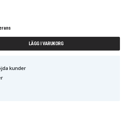
erans
LÄGG I VARUKORG
öjda kunder
er