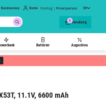
Företag
|
Privatperson
Kundservice
Konto
SV
0
Varukorg
owerbank
Batterier
Augustirea
%
s X53T, 11.1V, 6600 mAh