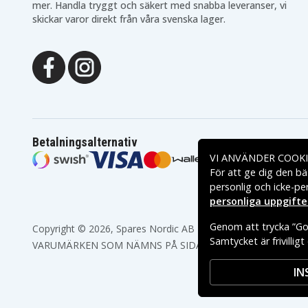
Asus K53JA
Asus K53JC
mer. Handla tryggt och säkert med snabba leveranser, vi
Asus K53JF
Asus K53JG
skickar varor direkt från våra svenska lager.
Asus K53JS
Asus K53JT
Asus K53SA
Asus K53SC
Asus K53SE
Asus K53SJ
Asus K53SM
Asus K53SN
Asus K53SV
Asus K53T
Asus K53TK
Asus K53U
Asus K54
Asus K54C
Asus K54HO
Asus K54HR
Asus K54L
Asus K54LY
Betalningsalternativ
Asus K84H
Asus K84HO
VI ANVÄNDER COOKI
Asus K84HY
Asus K84L
För att ge dig den bä
Asus P43E
Asus P43F
personlig och icke-pe
Asus P43JC
Asus P43S
Asus P43SL
Asus P53
personliga uppgifte
Asus P53F
Asus P53J
Genom att trycka ”God
Asus P53S
Asus P53SJ
Copyright © 2026, Spares Nordic AB
Asus Pro5N
Asus Pro5P
Samtycket är frivillig
VARUMÄRKEN SOM NÄMNS PÅ SIDAN TILLHÖR RESPEKTIV
Asus Pro8Q
Asus X43
Asus X43BY
Asus X43E
IN
Asus X43JE
Asus X43JF
Asus X43JX
Asus X43S
Asus X43SR
Asus X43SV