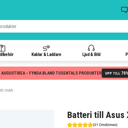
illbehör
Kablar & Laddare
Ljud & Bild
P
 AUGUSTIREA – FYNDA BLAND TUSENTALS PRODUKTER
70
UPP TILL
600 mAh
Batteri till Asu
(31 Omdömen)