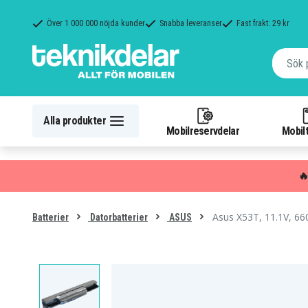
Över 1 000 000 nöjda kunder
Snabba leveranser
Fast frakt: 29 kr
Alla produkter
Mobilreservdelar
Mobilt

Asus X53T, 11.1V, 6
Batterier
Datorbatterier
ASUS