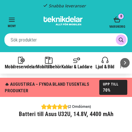
Snabba leveranser
Item
0
2
of
MENY
VARUKORG
3
Mobilreservdelar
Mobiltillbehör
Kablar & Laddare
Ljud & Bild
Power
🔥 AUGUSTIREA – FYNDA BLAND TUSENTALS
UPP TILL
70%
PRODUKTER
(2 Omdömen)
Batteri till Asus U32U, 14.8V, 4400 mAh