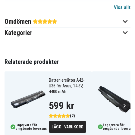
Visa allt
14,8 V
Spänning
Omdömen
Li-ion
Batterityp
Kategorier
Asus
Passar varumärke
Ja
Överladdningsskydd
241,50 x 61,80 x 10,20 mm
Relaterade produkter
Mått
4400 mAh
Kapacitet
Batteri ersätter A42-
U36 för Asus, 14.8V,
4400 mAh
Batteriet ersätter:
4INR18/65
599 kr
4INR18/65-2
A41-U36
A42-U36
(2)
Lagervara för
Lagervara för
LÄGG I VARUKORG
omgående leverans
omgående leverans
Batteriet är kompatibelt med följande modeller: