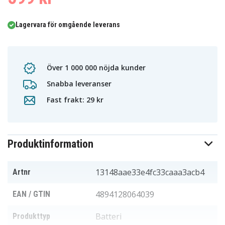
Lagervara för omgående leverans
Över 1 000 000 nöjda kunder
Snabba leveranser
Fast frakt: 29 kr
Produktinformation
13148aae33e4fc33caaa3acb4
Artnr
4894128064039
EAN / GTIN
Batteri
Produkttyp