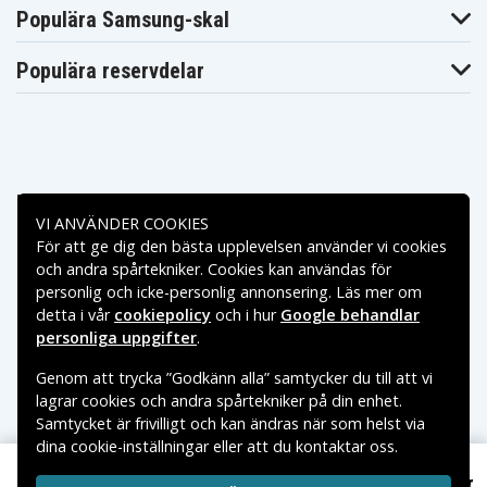
Populära Samsung-skal
Populära reservdelar
Betalningsalternativ
VI ANVÄNDER COOKIES
För att ge dig den bästa upplevelsen använder vi cookies
Leveransalternativ
och andra spårtekniker. Cookies kan användas för
personlig och icke-personlig annonsering. Läs mer om
detta i vår
cookiepolicy
och i hur
Google behandlar
personliga uppgifter
.
Genom att trycka ”Godkänn alla” samtycker du till att vi
lagrar cookies och andra spårtekniker på din enhet.
Samtycket är frivilligt och kan ändras när som helst via
dina cookie-inställningar eller att du kontaktar oss.
Copyright © 2026, Spares Nordic AB
VARUMÄRKEN SOM NÄMNS PÅ SIDAN TILLHÖR RESPEKTIVE
599 kr
Asus U32U, 14.8V, 4400 mAh