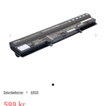
Item
1
item
of
0
Datorbatterier
ASUS
1
599 kr