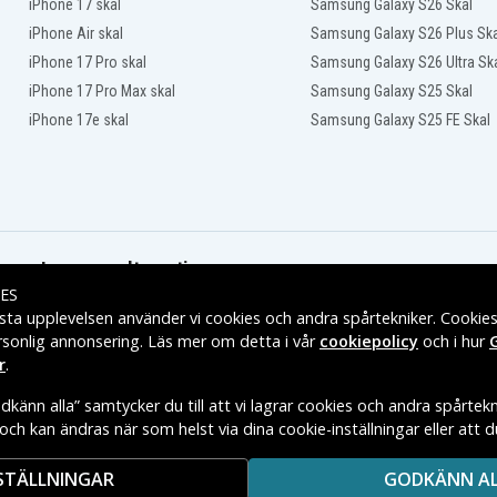
iPhone 17 skal
Samsung Galaxy S26 Skal
Asus E402WA-FA084TS
Asus E402WA-GA002TS
iPhone Air skal
Samsung Galaxy S26 Plus Ska
Asus E402WA-GA036
iPhone 17 Pro skal
Samsung Galaxy S26 Ultra Sk
Asus E402YA
Asus E502S
iPhone 17 Pro Max skal
Samsung Galaxy S25 Skal
Asus EeeBook E402SA-
iPhone 17e skal
Samsung Galaxy S25 FE Skal
WX016T
Asus EeeBook L403SA
Asus F402MA
Asus F402NA-GA124T
Asus F402NA-GA223T
Asus F402SA-WX164T
Leveransalternativ
Asus F402SA-WX202T
ES
Asus F402WA
sta upplevelsen använder vi cookies och andra spårtekniker. Cookie
Asus F402WA-FA055T
rsonlig annonsering. Läs mer om detta i vår
cookiepolicy
och i hur
Asus L402MA-P929
r
.
Asus L402MA-WX0088T
Asus L402MA-WX0139T
känn alla” samtycker du till att vi lagrar cookies och andra spårtekn
Asus L402NA-0032AN3450
t och kan ändras när som helst via dina cookie-inställningar eller att 
Asus L402NA-FA017TS
E VARUMÄRKES ÄGARE.
Asus L402NA-GA042TS
Asus L402SA-0042AN3160
STÄLLNINGAR
GODKÄNN A