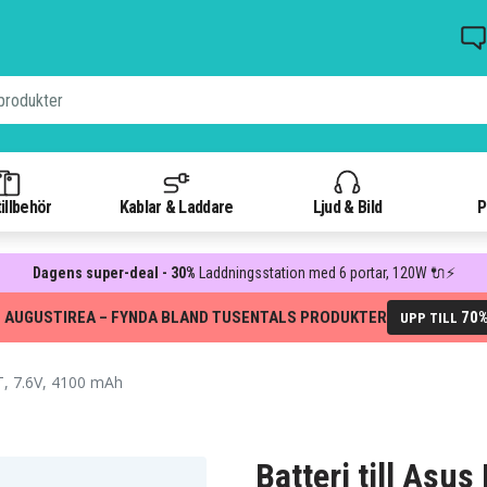
illbehör
Kablar & Laddare
Ljud & Bild
P
Dagens super-deal - 30%
Laddningsstation med 6 portar, 120W 🔌⚡
 AUGUSTIREA – FYNDA BLAND TUSENTALS PRODUKTER
70
UPP TILL
, 7.6V, 4100 mAh
Batteri till Asu