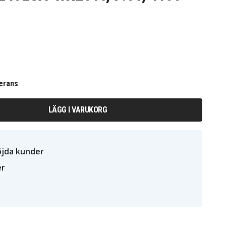
erans
LÄGG I VARUKORG
öjda kunder
er