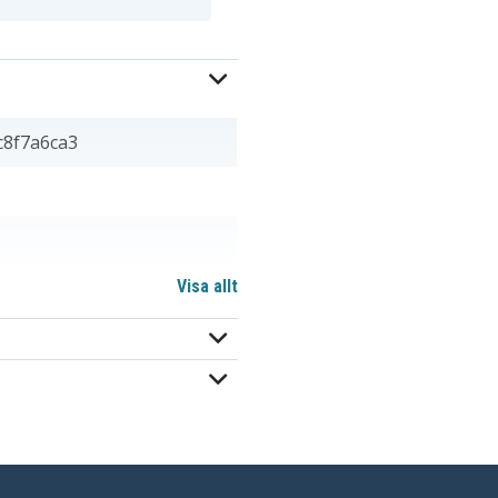
8f7a6ca3
Visa allt
,83 mm