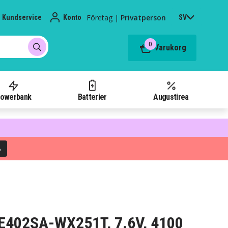
Företag
|
Privatperson
Kundservice
Konto
SV
0
Varukorg
owerbank
Batterier
Augustirea
%
s E402SA-WX251T, 7.6V, 4100