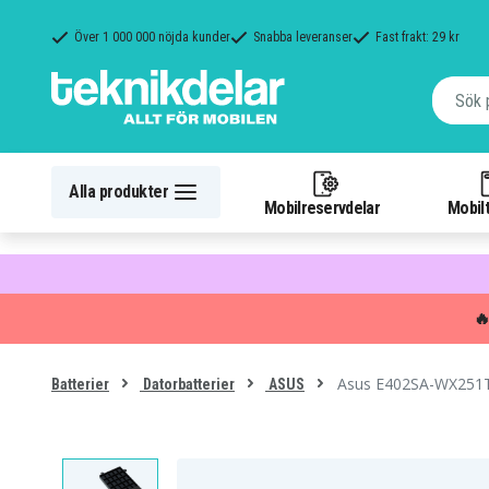
Över 1 000 000 nöjda kunder
Snabba leveranser
Fast frakt: 29 kr
Alla produkter
Mobilreservdelar
Mobilt

Asus E402SA-WX251T
Batterier
Datorbatterier
ASUS