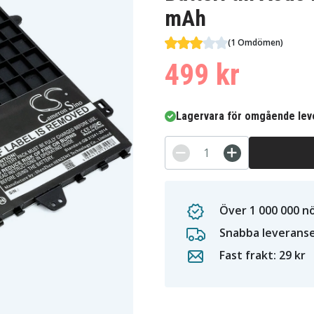
mAh
(1 Omdömen)
499 kr
Lagervara för omgående lev
Över 1 000 000 n
Snabba leverans
Fast frakt: 29 kr