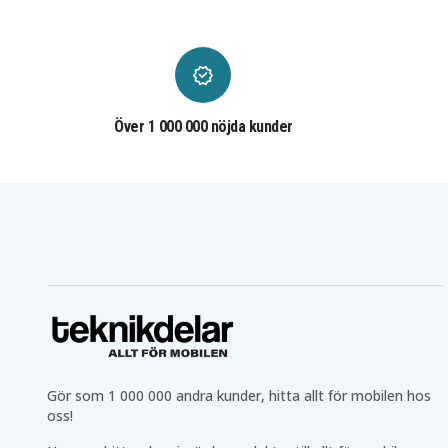
Asus E402NA-GA076T
Asus E402NA-GA091T
Asus E402NA-GA147T
Asus E402NA-GA165T
Asus E402NA-GA226T
Asus E402NA-GA239T
Asus E402NA-GA248T
Asus E402NA-GA251T
Asus E402NA-GA294T
Asus E402NA-GA315T
Asus E402S
Asus E402SA
Asus E402SA-1R
Asus E402SA-2B
Över 1 000 000 nöjda kunder
Asus E402SA-FR173T
Asus E402SA-FR218T
Asus E402SA-FR269T
Asus E402SA-FR290T
Asus E402SA-WX001T
Asus E402SA-WX006T
Asus E402SA-WX008T
Asus E402SA-WX009T
Asus E402SA-WX030T
Asus E402SA-WX032T
Asus E402SA-WX035T
Asus E402SA-WX060T
Asus E402SA-WX113T
Asus E402SA-WX126T
Asus E402SA-WX132T
Asus E402SA-WX149T
Asus E402SA-WX153T
Asus E402SA-WX155D
Asus E402SA-WX167D
Asus E402SA-WX185T
Asus E402SA-WX191T
Asus E402SA-WX195T
Asus E402SA-WX214T
Asus E402SA-WX227T
Asus E402SA-WX240T
Asus E402SA-WX245T
Asus E402SA-WX251D
Asus E402SA-WX251T
Gör som 1 000 000 andra kunder, hitta allt för mobilen hos
Asus E402WA-
Asus E402WA
oss!
0102BE26110
Asus E402WA-2B
Asus E402WA-E2-6110