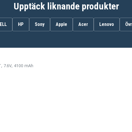
Upptäck liknande produkter
ELL
HP
Sony
Apple
Acer
Lenovo
Övr
0B200-01400300
, 7.6V, 4100 mAh
Asus E402NA-0072AN3450
Asus E402NA-DB01-BL
Asus E402NA-FA040T
Asus E402NA-FA117T
Asus E402NA-FA137T
Asus E402NA-FA183T
Asus E402NA-GA002T
Asus E402NA-GA019T
Asus E402NA-GA046T
Asus E402NA-GA064T
Asus E402NA-GA072T