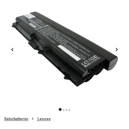
Item
1
item
item
item
item
of
0
Datorbatterier
Lenovo
1
2
3
4