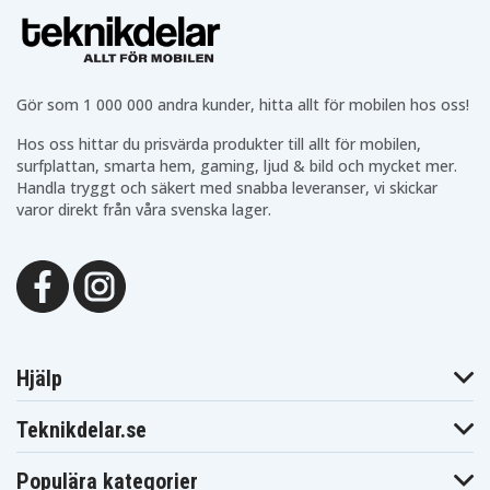
Lenovo
Lenovo
Lenovo
ThinkPad W510
ThinkPad W520
ThinkPad W530
4389
Lenovo
Thinkpad Edge
E425
Gör som 1 000 000 andra kunder, hitta allt för mobilen hos oss!
Hos oss hittar du prisvärda produkter till allt för mobilen,
surfplattan, smarta hem, gaming, ljud & bild och mycket mer.
Handla tryggt och säkert med snabba leveranser, vi skickar
varor direkt från våra svenska lager.
Hjälp
Teknikdelar.se
Populära kategorier