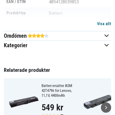
4894128039853
EAN / GTIN
Batteri
Produkttyp
Visa allt
11,1 V
Spänning
Omdömen
Li-ion
Batterityp
Kategorier
Lenovo
Passar varumärke
Ja
Överladdningsskydd
217,00 x 76,30 x 22,00 mm
Relaterade produkter
Mått
6600 mAh
Kapacitet
Batteri ersätter ASM
42T4796 för Lenovo,
11,1V, 4400mAh
Batteriet ersätter:
0A36303
549 kr
40Y7625
42T4235
42T4708
42T4709
42T4710
42T4712
42T4714
42T4715