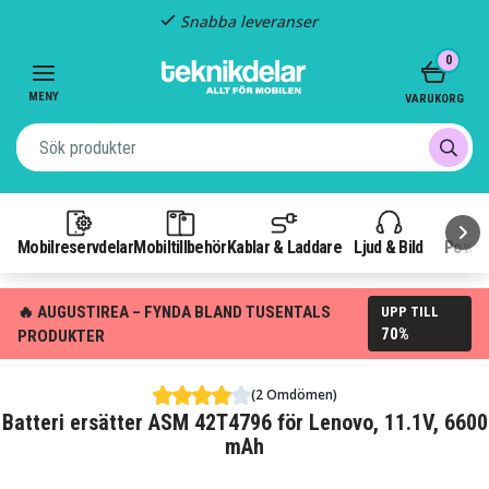
Snabba leveranser
Item
0
2
of
MENY
VARUKORG
3
Mobilreservdelar
Mobiltillbehör
Kablar & Laddare
Ljud & Bild
Power
🔥 AUGUSTIREA – FYNDA BLAND TUSENTALS
UPP TILL
70%
PRODUKTER
(2 Omdömen)
Batteri ersätter ASM 42T4796 för Lenovo, 11.1V, 6600
mAh