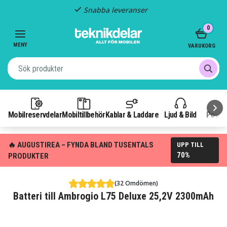
Snabba leveranser
Item
0
2
of
MENY
VARUKORG
3
Mobilreservdelar
Mobiltillbehör
Kablar & Laddare
Ljud & Bild
Power
🔥 AUGUSTIREA – FYNDA BLAND TUSENTALS
UPP TILL
70%
PRODUKTER
(32 Omdömen)
Batteri till Ambrogio L75 Deluxe 25,2V 2300mAh