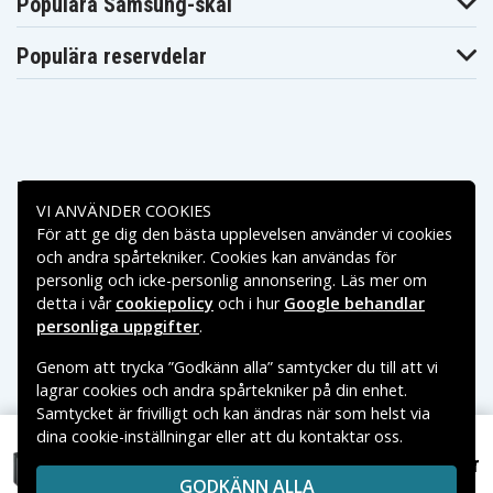
Populära Samsung-skal
Populära reservdelar
Betalningsalternativ
VI ANVÄNDER COOKIES
För att ge dig den bästa upplevelsen använder vi cookies
Leveransalternativ
och andra spårtekniker. Cookies kan användas för
personlig och icke-personlig annonsering. Läs mer om
detta i vår
cookiepolicy
och i hur
Google behandlar
personliga uppgifter
.
Genom att trycka ”Godkänn alla” samtycker du till att vi
lagrar cookies och andra spårtekniker på din enhet.
Samtycket är frivilligt och kan ändras när som helst via
dina cookie-inställningar eller att du kontaktar oss.
Copyright © 2026, Spares Nordic AB
929 kr
VARUMÄRKEN SOM NÄMNS PÅ SIDAN TILLHÖR RESPEKTIVE
Ambrogio L75 Deluxe 25,2V 2300mAh
GODKÄNN ALLA
VARUMÄRKES ÄGARE.