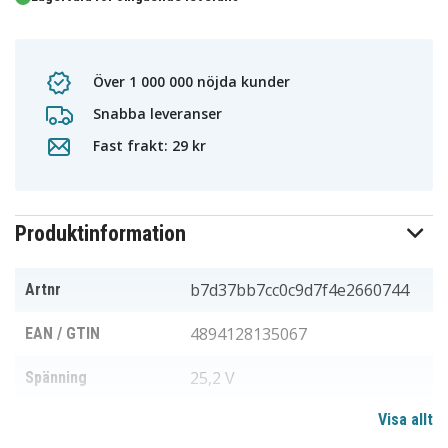
Över 1 000 000 nöjda kunder
Snabba leveranser
Fast frakt: 29 kr
Produktinformation
b7d37bb7cc0c9d7f4e2660744
Artnr
4894128135067
EAN / GTIN
25,2 V
Spänning
Visa allt
Li-ion
Batterityp