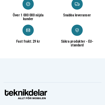
Wiper C Xe
Wiper C120
Wiper C180
Wiper C80
Wiper Ciiky
Wiper Ciiky XE
Wiper Ciiky XH
Wiper J Xe
Wiper Joy
Över 1 000 000 nöjda
Snabba leveranser
Wiper Premium
kunder
Wiper Joy Xe
Wiper Joy Xp
C180 S
Wiper Runner X-
Wiper premium
C1
C8
Fast frakt: 29 kr
Säkra produkter - EU-
standard