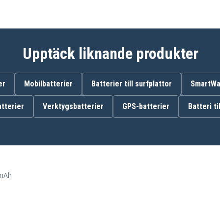
Ericsson DT-200
Ericsson DT-292
Ericsson DT230
Ericsson DT290
Samsung SP-R5000
VOCAL
Upptäck liknande produkter
er
Mobilbatterier
Batterier till surfplattor
SmartWat
tterier
Verktygsbatterier
GPS-batterier
Batteri ti
 mAh