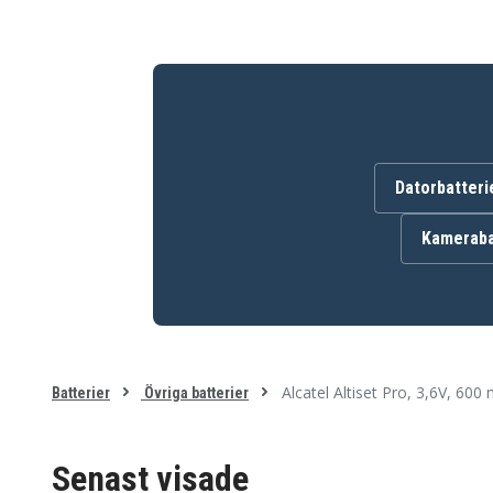
Ericsson DG200
Ericsson DT-140
Ericsson DT-288
Ericsson DT-290
Ericsson DT140
Ericsson DT200
Ericsson DT260
Ericsson DT288
Ericsson DT292
Ericsson TELETALK
Samsung SP-R5050
Teletalk 7105A
Datorbatteri
Kameraba
Alcatel Altiset Pro, 3,6V, 600
Batterier
Övriga batterier
Senast visade