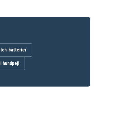
ch-batterier
ll hundpejl