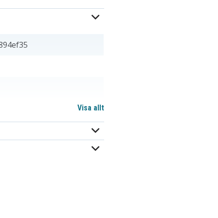
894ef35
Visa allt
m