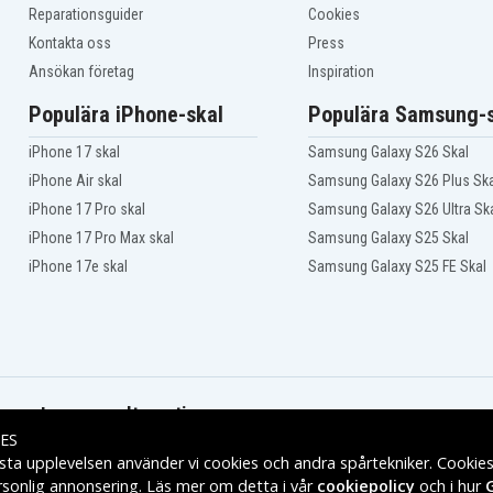
Reparationsguider
Cookies
Kontakta oss
Press
Ansökan företag
Inspiration
Populära iPhone-skal
Populära Samsung-s
iPhone 17 skal
Samsung Galaxy S26 Skal
iPhone Air skal
Samsung Galaxy S26 Plus Ska
iPhone 17 Pro skal
Samsung Galaxy S26 Ultra Sk
iPhone 17 Pro Max skal
Samsung Galaxy S25 Skal
iPhone 17e skal
Samsung Galaxy S25 FE Skal
Leveransalternativ
ES
sta upplevelsen använder vi cookies och andra spårtekniker. Cookie
rsonlig annonsering. Läs mer om detta i vår
cookiepolicy
och i hur