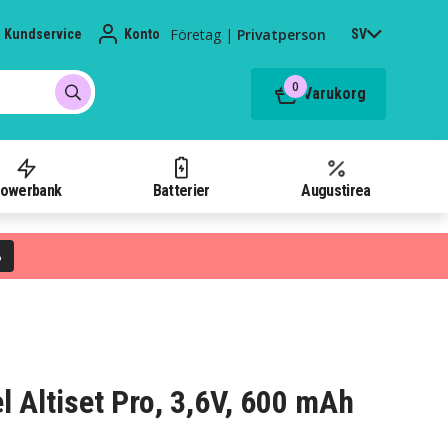
Företag
|
Privatperson
Kundservice
Konto
SV
0
Varukorg
owerbank
Batterier
Augustirea
%
tel Altiset Pro, 3,6V, 600 mAh