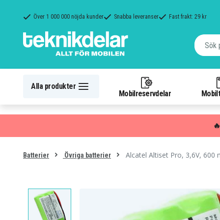
Över 1 000 000 nöjda kunder
Snabba leveranser
Fast frakt: 29 kr
Alla produkter
Mobilreservdelar
Mobilt

Alcatel Altiset Pro, 3,6V, 600
Batterier
Övriga batterier