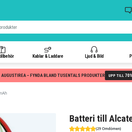
illbehör
Kablar & Laddare
Ljud & Bild
P
 AUGUSTIREA – FYNDA BLAND TUSENTALS PRODUKTER
70
UPP TILL
 mAh
Batteri till Alca
(29 Omdömen)