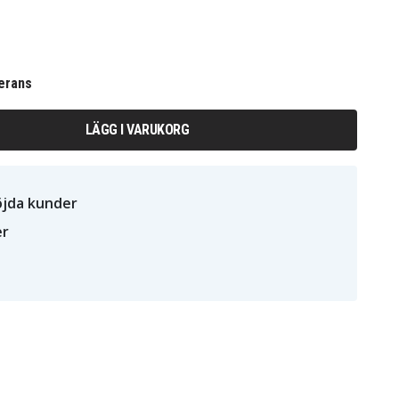
erans
LÄGG I VARUKORG
öjda kunder
er