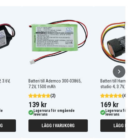
, 3.6V,
Batteri till Ademco 300-03865,
Batteri till Harman/ka
7.2V, 1500 mAh
studio 4, 3.7V, 3000 
(2)
(45)
139 kr
169 kr
de
Lagervara för omgående
Lagervara för omgå
leverans
leverans
RG
LÄGG I VARUKORG
LÄGG I VARUK