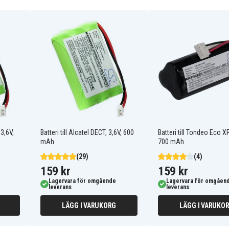
BC101272
CP15NM
NTM/BKBNB 101 13/1
Alcatel ALTISET S GAP
Alcatel Altiset PRO-I
Alcatel Altiset Vocal
 3,6V,
Batteri till Alcatel DECT, 3,6V, 600
Batteri till Tondeo Eco XP
Alcatel Altset VOCAL M
mAh
700 mAh
Alcatel COMFORT DECT
EASY
(29)
(4)
Alcatel EOLE 170
159 kr
159 kr
Alcatel Easy S
Lagervara för omgående
Lagervara för omgåen
s
Alcatel One Touch Vocal
leverans
leverans
Alcatel Vokal M
LÄGG I VARUKORG
LÄGG I VARUKO
Ericsson DECT200
Ericsson DECT260