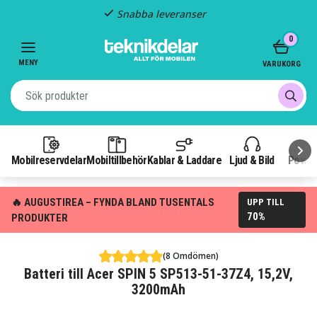
Snabba leveranser
Item
0
2
of
MENY
VARUKORG
3
Mobilreservdelar
Mobiltillbehör
Kablar & Laddare
Ljud & Bild
Power
🔥 AUGUSTIREA – FYNDA BLAND TUSENTALS
UPP TILL
70%
PRODUKTER
(8 Omdömen)
Batteri till Acer SPIN 5 SP513-51-37Z4, 15,2V,
3200mAh