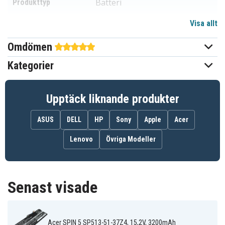
Batteri
Produkttyp
Visa allt
15,2 V
Spänning
Omdömen
Li-ion
Batterityp
Kategorier
Acer
Passar varumärke
Ja
Överladdningsskydd
Upptäck liknande produkter
260,90 x 88,28 x 5,36 mm
Mått
ASUS
DELL
HP
Sony
Apple
Acer
3200 mAh
Kapacitet
Lenovo
Övriga Modeller
Batteriet ersätter:
AC14B3K
KT.00403.032
Senast visade
Batteriet är kompatibelt med följande modeller:
Acer SPIN 5 SP513-51-37Z4, 15,2V, 3200mAh