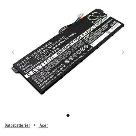
Item
1
item
of
0
Datorbatterier
Acer
1