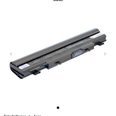
Item
1
item
of