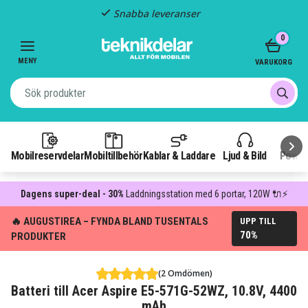
Snabba leveranser
Item
0
2
of
MENY
VARUKORG
3
Mobilreservdelar
Mobiltillbehör
Kablar & Laddare
Ljud & Bild
Power
Dagens super-deal - 30%
Laddningsstation med 6 portar, 120W 🔌⚡
🔥 AUGUSTIREA – FYNDA BLAND TUSENTALS
UPP TILL
70%
PRODUKTER
(2 Omdömen)
Batteri till Acer Aspire E5-571G-52WZ, 10.8V, 4400
mAh