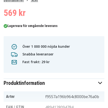
0
Datorbatterier
Acer
1
569 kr
Lagervara för omgående leverans
Över 1 000 000 nöjda kunder
Snabba leveranser
Fast frakt: 29 kr
Produktinformation
f9557a196b964c8000be76a0b
Artnr
4894128094784
EAN / GTIN