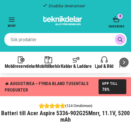
Snabba leveranser
Item
0
2
of
MENY
VARUKORG
3
Mobilreservdelar
Mobiltillbehör
Kablar & Laddare
Ljud & Bild
Power
🔥 AUGUSTIREA – FYNDA BLAND TUSENTALS
UPP TILL
70%
PRODUKTER
(124 Omdömen)
Batteri till Acer Aspire 5336-902G25Mnrr, 11.1V, 5200
mAh