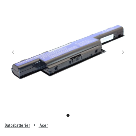
Item
1
item
of
0
Datorbatterier
Acer
1