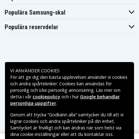
Acer Aspire
Acer Aspire
Acer Aspire 5336-
5336-
5336-
901G25Mnrr
Populära Samsung-skal
901G25Mncc
901G25Mnkk
Acer Aspire
Acer Aspire
Acer Aspire 5336-
5336-
5336-
901G32Mnrr
Populära reservdelar
901G32Mncc
901G32Mnkk
Acer Aspire
Acer Aspire
Acer Aspire 5336-
5336-
5336-
902G16Mnkk
902G16Micc
902G16Mncc
Acer Aspire
Acer Aspire
Acer Aspire 5336-
5336-
5336-
902G25Mnrr
902G25Mncc
902G25Mnkk
Acer Aspire
Acer Aspire
Betalningsalternativ
Acer Aspire 5336-
5336-
5336-
903G25Mnkk
VI ANVÄNDER COOKIES
902G32Mnrr
902G50Mnrr
För att ge dig den bästa upplevelsen använder vi cookies
Acer Aspire
Acer Aspire
Acer Aspire 5336-
Leveransalternativ
5336-
5336-
och andra spårtekniker. Cookies kan användas för
T352G25Mncc
903G32Mnkk
T352G25Mikk
personlig och icke-personlig annonsering. Läs mer om
Acer Aspire
Acer Aspire
Acer Aspire 5336-
5336-
5336-
detta i vår
cookiepolicy
och i hur
Google behandlar
T353G16Mnrr
T352G25Mnkk
T352G25Mnrr
personliga uppgifter
.
Acer Aspire
Acer Aspire
Acer Aspire 5336-
5336-
5336-
T353G32Mnkk
Genom att trycka ”Godkänn alla” samtycker du till att vi
T353G25Mnkk
T353G32Mncc
Acer Aspire
Acer Aspire
lagrar cookies och andra spårtekniker på din enhet.
Acer Aspire 5336-
5336-
5336-
T354G32Mncc
Samtycket är frivilligt och kan ändras när som helst via
T353G50Mnkk
T354G25Mnrr
dina cookie-inställningar eller att du kontaktar oss.
Acer Aspire
Acer Aspire
Copyright © 2026, Spares Nordic AB
Acer Aspire 5336-