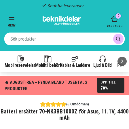
Snabba leveranser
Item
0
2
of
MENY
VARUKORG
3
Mobilreservdelar
Mobiltillbehör
Kablar & Laddare
Ljud & Bild
Power
🔥 AUGUSTIREA – FYNDA BLAND TUSENTALS
UPP TILL
70%
PRODUKTER
(6 Omdömen)
Batteri ersätter 70-NK3BB1000Z för Asus, 11.1V, 4400
mAh