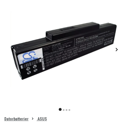
Item
1
item
item
item
item
of
0
Datorbatterier
ASUS
1
2
3
4