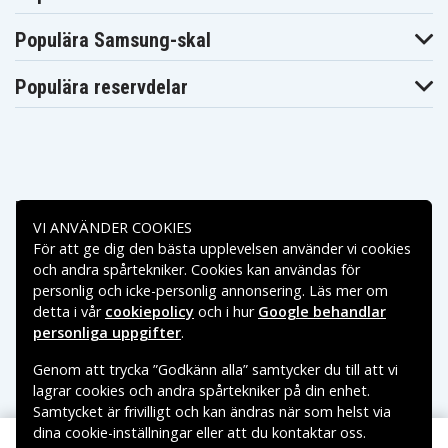
Clevo MobiNote
Clevo MobiNote
Clevo MobiNote
M661
M661N
M665
Populära Samsung-skal
Compal EL80
Compal EL81
Compal GL30
Compal GL31
Compal HEL80
Compal HEL81
Compal HGL30
Compal HGL31
Gigabyte W451U
Populära reservdelar
Gigabyte W551A
Gigabyte W551U
GreatWall
Greatwall T50
Hasee W370T
Hasee W740T
Jetta JetBook
Jetta JetBook
Hasee W750T
8500S
9700P
Jetta JetBook
Jetta JetBook
9700SJetBook
LG
C250S
C250P
Betalningsalternativ
Lg F1 EXPRSS
Lg E500
Lg F1
DUAL
VI ANVÄNDER COOKIES
Lg F1 PRO
För att ge dig den bästa upplevelsen använder vi cookies
Lg F1-2224A
Lg F1-2225A9
Leveransalternativ
EXPRSS DUAL
och andra spårtekniker. Cookies kan användas för
Lg F1-2226A
Lg F1-222EG
Lg F1-2235A9
personlig och icke-personlig annonsering. Läs mer om
Lg F1-2245A9
Lg F1-224EG
Lg F1-2255A9
detta i vår
cookiepolicy
och i hur
Google behandlar
Lg F1-225EG
Lg F1-225GY
Lg F1-226EG
personliga uppgifter
.
Lg F1-227EG
Lg F1-227GY
Lg F1-228EG
Lg F1-228GY
Lg F1-22PTV
Lg F1-2324A
Genom att trycka ”Godkänn alla” samtycker du till att vi
Lg F1-2325A
Lg F1-23MMV
Lg F1-23PXV
lagrar cookies och andra spårtekniker på din enhet.
Lg F1-2A24A
Lg F1-2A26A
Lg F1-2A27A
Samtycket är frivilligt och kan ändras när som helst via
Lg F1-2A36A
Lg F1-2A3GY
Lg F1-2A4GY
Lg F1-2AE9G
Lg F1-2ARNV
Lg F1-2K25A9
dina cookie-inställningar eller att du kontaktar oss.
Copyright © 2026, Spares Nordic AB